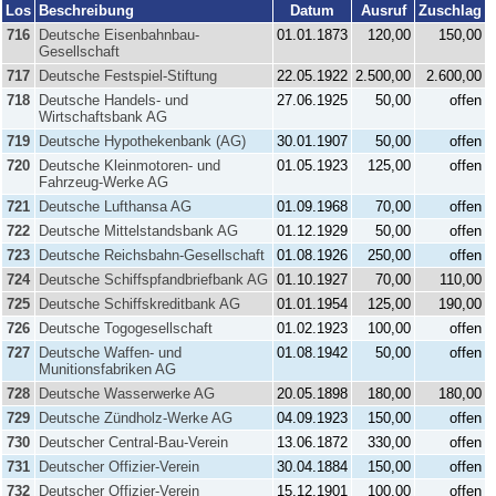
Los
Beschreibung
Datum
Ausruf
Zuschlag
716
Deutsche Eisenbahnbau-
01.01.1873
120,00
150,00
Gesellschaft
717
Deutsche Festspiel-Stiftung
22.05.1922
2.500,00
2.600,00
718
Deutsche Handels- und
27.06.1925
50,00
offen
Wirtschaftsbank AG
719
Deutsche Hypothekenbank (AG)
30.01.1907
50,00
offen
720
Deutsche Kleinmotoren- und
01.05.1923
125,00
offen
Fahrzeug-Werke AG
721
Deutsche Lufthansa AG
01.09.1968
70,00
offen
722
Deutsche Mittelstandsbank AG
01.12.1929
50,00
offen
723
Deutsche Reichsbahn-Gesellschaft
01.08.1926
250,00
offen
724
Deutsche Schiffspfandbriefbank AG
01.10.1927
70,00
110,00
725
Deutsche Schiffskreditbank AG
01.01.1954
125,00
190,00
726
Deutsche Togogesellschaft
01.02.1923
100,00
offen
727
Deutsche Waffen- und
01.08.1942
50,00
offen
Munitionsfabriken AG
728
Deutsche Wasserwerke AG
20.05.1898
180,00
180,00
729
Deutsche Zündholz-Werke AG
04.09.1923
150,00
offen
730
Deutscher Central-Bau-Verein
13.06.1872
330,00
offen
731
Deutscher Offizier-Verein
30.04.1884
150,00
offen
732
Deutscher Offizier-Verein
15.12.1901
100,00
offen