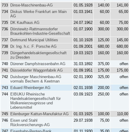
733
Dinse-Maschinenbau-AG
01.05.1928
140,00
141,00
734
Diskus Werke Frankfurt am Main
01.03.1941
60,00
65,00
AG
735
DK Kaufhaus AG
24.07.1962
60,00
75,00
736
Dörstewitz-Rattmannsdorfer
01.07.1900
300,00
300,00
Braunkohlen-Industrie-Gesellschaft
737
Dortmund Municipal Utilities
01.10.1928
125,00
145,00
738
Dr. Ing. h.c. F. Porsche AG
01.09.2001
680,00
680,00
739
Düngerhandelsaktiengesellschaft
19.03.1923
160,00
160,00
zu Dresden
740
Dürener Dampfstrassenbahn AG
31.03.1892
375,00
offen
741
Düsseldorfer Waggonfabrik AG
01.09.1951
175,00
175,00
742
Duisburger Maschinenbau-AG
02.01.1900
325,00
offen
vormals Bechem & Keetman
743
Eduard Rheinberger AG
02.01.1938
200,00
offen
744
EIBUKU Rheinische
03.09.1923
250,00
offen
Handelsaktiengesellschaft für
Molkereierzeugnisse und
Lebensmittel
745
Eilenburger Kattun-Manufaktur AG
01.03.1925
100,00
110,00
746
Eisen und Stahl
29.07.1938
75,00
offen
Rückversicherungs-AG
747
Eisenbahn-Renten-Bank
01.11.1930
35,00
offen