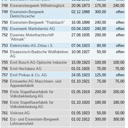
748
Eisenerzbergwerk Wilhelmsglück
20.06.1873
175,00
240,00
749
Eisenstein-Bergwerk
02.12.1888
300,00
offen
Dietrichszeche
750
Eisenstein-Bergwerk “Thalsbach”
16.08.1899
240,00
offen
751
Eisenwerk Martinlamitz AG
03.04.1920
240,00
offen
752
Eisernes Motorfrachtschiff
27.08.1935
200,00
offen
“Altmark”
753
Elektrizitäts-AG Zittau i.S.
07.04.1923
80,00
offen
754
Elsaessisch-Badische Wollfabriken
10.08.1927
50,00
offen
AG
755
Emil Busch AG Optische Industrie
15.09.1923
100,00
100,00
756
Emil Hochdanz AG
01.01.1925
75,00
75,00
757
Emil Pinkau & Co. AG
24.05.1923
125,00
offen
758
Emswerke AG Maschinen- und
01.10.1921
75,00
75,00
Apparatefabrik
759
Erste Stapelfaserfabrik für
01.05.1919
200,00
200,00
Volksbekleidung AG
760
Erste Stapelfaserfabrik für
01.10.1920
180,00
180,00
Volksbekleidung AG
761
Viskose AG
01.05.1923
50,00
50,00
762
Erz- und Eisenstein-Bergwerk
01.02.1912
300,00
300,00
Lohmannsfeld