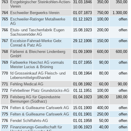
763
Erzgebirgischer Steinkohlen-Actien-
31.03.1846
350,00
350,00
Verein
764
Eschweiler Bergwerks-Verein
01.07.1873
750,00
1.300,00
765
Eschweiler-Ratinger Metallwerke
01.12.1923
100,00
offen
AG
766
Etuis- und Taschenfabrik Eugen
15.08.1923
200,00
offen
Sachssenröder AG
767
Excelsior-Fahrrad-Werke Gebr.
29.12.1906
150,00
offen
Conrad & Patz AG
768
Färberei & Bleicherei Lindenberg
01.09.1909
600,00
600,00
GmbH
769
Farbwerke Hoechst AG vormals
01.07.1955
90,00
offen
Meister Lucius & Brüning
770
fd Grosseinkauf AG Fleisch- und
01.08.1964
80,00
offen
Lebensmittelgroßhandel
771
Fehling Medical AG
01.08.1992
60,00
90,00
772
Fehrbelliner Platz Grundstücks-AG
01.11.1951
100,00
offen
773
Felsberg AG für Gipsindustrie
01.04.1923
180,00
180,00
Bennungen (Südharz)
774
Felten & Guilleaume Carlswerk AG
15.01.1900
400,00
offen
775
Felten & Guilleaume Carlswerk AG
01.01.1901
250,00
offen
776
Fendel Schiffahrts-AG
01.01.1958
50,00
offen
777
Finanzierungs-Gesellschaft für
10.06.1923
40,00
offen