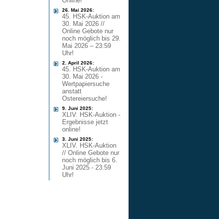
Online!
26. Mai 2026:
45. HSK-Auktion am
30. Mai 2026 //
Online Gebote nur
noch möglich bis 29.
Mai 2026 – 23:59
Uhr!
2. April 2026:
45. HSK-Auktion am
30. Mai 2026 -
Wertpapiersuche
anstatt
Ostereiersuche!
9. Juni 2025:
XLIV. HSK-Auktion -
Ergebnisse jetzt
online!
3. Juni 2025:
XLIV. HSK-Auktion
// Online Gebote nur
noch möglich bis 6.
Juni 2025 - 23:59
Uhr!