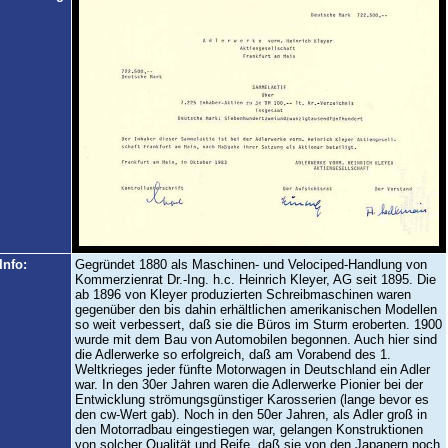
Info:
Gegründet 1880 als Maschinen- und Velociped-Handlung von
Kommerzienrat Dr.-Ing. h.c. Heinrich Kleyer, AG seit 1895. Die
ab 1896 von Kleyer produzierten Schreibmaschinen waren
gegenüber den bis dahin erhältlichen amerikanischen Modellen
so weit verbessert, daß sie die Büros im Sturm eroberten. 1900
wurde mit dem Bau von Automobilen begonnen. Auch hier sind
die Adlerwerke so erfolgreich, daß am Vorabend des 1.
Weltkrieges jeder fünfte Motorwagen in Deutschland ein Adler
war. In den 30er Jahren waren die Adlerwerke Pionier bei der
Entwicklung strömungsgünstiger Karosserien (lange bevor es
den cw-Wert gab). Noch in den 50er Jahren, als Adler groß in
den Motorradbau eingestiegen war, gelangen Konstruktionen
von solcher Qualität und Reife, daß sie von den Japanern noch