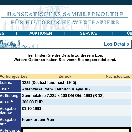
ES
AUKTIONEN
SERVICE
ÜB
|
|
|
Los Details
Hier finden Sie die Details zu diesem Los.
Weitere Optionen haben Sie, wenn Sie angemeldet sind.
Vorheriges Los
Zurück
Nächstes Los
Losnr.:
1228 (Deutschland nach 1945)
Titel:
Adlerwerke vorm. Heinrich Kleyer AG
Auflistung:
Sammelaktie 7.225 x 100 DM Okt. 1983 (R 12).
Ausruf:
200,00 EUR
Ausgabe-
01.10.1983
datum:
Ausgabe-
Frankfurt am Main
ort:
Abbildung: