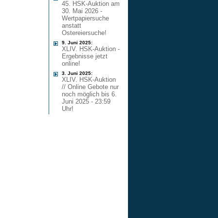
45. HSK-Auktion am
30. Mai 2026 -
Wertpapiersuche
anstatt
Ostereiersuche!
9. Juni 2025:
XLIV. HSK-Auktion -
Ergebnisse jetzt
online!
3. Juni 2025:
XLIV. HSK-Auktion
// Online Gebote nur
noch möglich bis 6.
Juni 2025 - 23:59
Uhr!