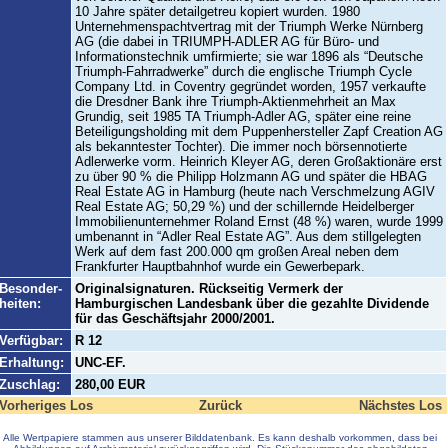
10 Jahre später detailgetreu kopiert wurden. 1980
Unternehmenspachtvertrag mit der Triumph Werke Nürnberg
AG (die dabei in TRIUMPH-ADLER AG für Büro- und
Informationstechnik umfirmierte; sie war 1896 als “Deutsche
Triumph-Fahrradwerke” durch die englische Triumph Cycle
Company Ltd. in Coventry gegründet worden, 1957 verkaufte
die Dresdner Bank ihre Triumph-Aktienmehrheit an Max
Grundig, seit 1985 TA Triumph-Adler AG, später eine reine
Beteiligungsholding mit dem Puppenhersteller Zapf Creation AG
als bekanntester Tochter). Die immer noch börsennotierte
Adlerwerke vorm. Heinrich Kleyer AG, deren Großaktionäre erst
zu über 90 % die Philipp Holzmann AG und später die HBAG
Real Estate AG in Hamburg (heute nach Verschmelzung AGIV
Real Estate AG; 50,29 %) und der schillernde Heidelberger
Immobilienunternehmer Roland Ernst (48 %) waren, wurde 1999
umbenannt in “Adler Real Estate AG”. Aus dem stillgelegten
Werk auf dem fast 200.000 qm großen Areal neben dem
Frankfurter Hauptbahnhof wurde ein Gewerbepark.
Besonder-
Originalsignaturen. Rückseitig Vermerk der
heiten:
Hamburgischen Landesbank über die gezahlte Dividende
für das Geschäftsjahr 2000/2001.
Verfügbar:
R 12
Erhaltung:
UNC-EF.
Zuschlag:
280,00 EUR
Vorheriges Los
Zurück
Nächstes Los
Alle Wertpapiere stammen aus unserer Bilddatenbank. Es kann deshalb vorkommen, dass bei