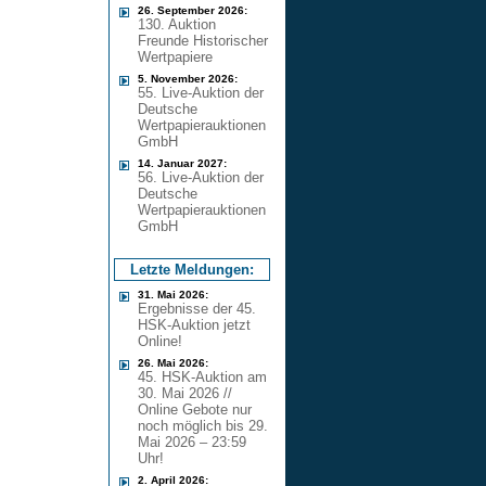
26. September 2026:
130. Auktion
Freunde Historischer
Wertpapiere
5. November 2026:
55. Live-Auktion der
Deutsche
Wertpapierauktionen
GmbH
14. Januar 2027:
56. Live-Auktion der
Deutsche
Wertpapierauktionen
GmbH
Letzte Meldungen:
31. Mai 2026:
Ergebnisse der 45.
HSK-Auktion jetzt
Online!
26. Mai 2026:
45. HSK-Auktion am
30. Mai 2026 //
Online Gebote nur
noch möglich bis 29.
Mai 2026 – 23:59
Uhr!
2. April 2026: