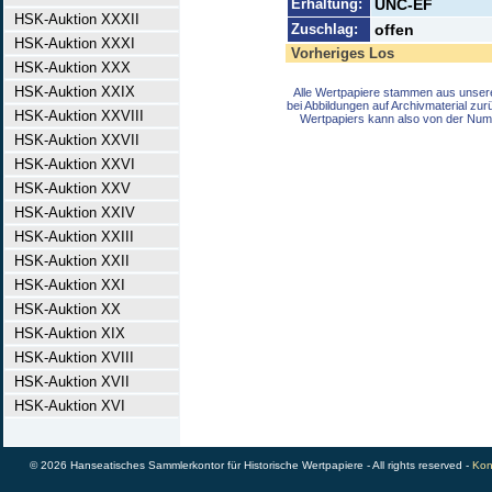
Erhaltung:
UNC-EF
HSK-Auktion XXXII
Zuschlag:
offen
HSK-Auktion XXXI
Vorheriges Los
HSK-Auktion XXX
HSK-Auktion XXIX
Alle Wertpapiere stammen aus unser
bei Abbildungen auf Archivmaterial zu
HSK-Auktion XXVIII
Wertpapiers kann also von der Num
HSK-Auktion XXVII
HSK-Auktion XXVI
HSK-Auktion XXV
HSK-Auktion XXIV
HSK-Auktion XXIII
HSK-Auktion XXII
HSK-Auktion XXI
HSK-Auktion XX
HSK-Auktion XIX
HSK-Auktion XVIII
HSK-Auktion XVII
HSK-Auktion XVI
© 2026 Hanseatisches Sammlerkontor für Historische Wertpapiere - All rights reserved -
Kon