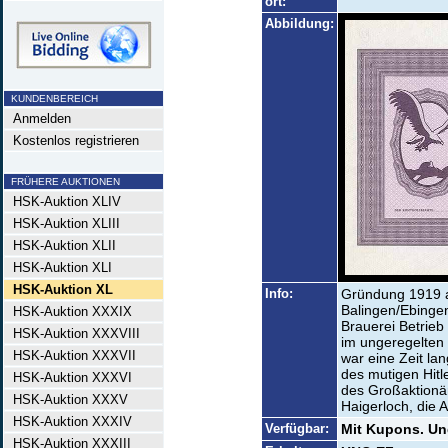
ort:
Abbildung:
KUNDENBEREICH
Anmelden
Kostenlos registrieren
FRÜHERE AUKTIONEN
HSK-Auktion XLIV
HSK-Auktion XLIII
HSK-Auktion XLII
HSK-Auktion XLI
HSK-Auktion XL
Info:
Gründung 1919 a
Balingen/Ebinge
HSK-Auktion XXXIX
Brauerei Betrieb
HSK-Auktion XXXVIII
im ungeregelten 
HSK-Auktion XXXVII
war eine Zeit la
des mutigen Hitl
HSK-Auktion XXXVI
des Großaktionär
HSK-Auktion XXXV
Haigerloch, die 
HSK-Auktion XXXIV
Verfügbar:
Mit Kupons. Ungü
HSK-Auktion XXXIII