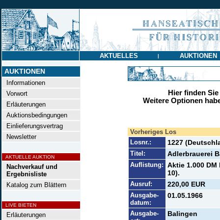
AKTUELLES
AUKTIONEN
|
AUKTIONEN
Informationen
Hier finden Sie
Vorwort
Weitere Optionen habe
Erläuterungen
Auktionsbedingungen
Einlieferungsvertrag
Vorheriges Los
Newsletter
Losnr.:
1227 (Deutschl
Titel:
Adlerbrauerei 
AKTUELLE AUKTION
Auflistung:
Aktie 1.000 DM 
Nachverkauf und
10).
Ergebnisliste
Ausruf:
220,00 EUR
Katalog zum Blättern
Ausgabe-
01.05.1966
datum:
LIVE BIETEN
Ausgabe-
Balingen
Erläuterungen