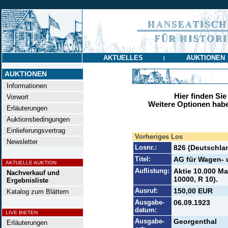
AKTUELLES
AUKTIONEN
|
AUKTIONEN
Informationen
Hier finden Sie
Vorwort
Weitere Optionen habe
Erläuterungen
Auktionsbedingungen
Einlieferungsvertrag
Vorheriges Los
Newsletter
Losnr.:
826 (Deutschlan
Titel:
AG für Wagen- 
AKTUELLE AUKTION
Auflistung:
Aktie 10.000 Ma
Nachverkauf und
10000, R 10).
Ergebnisliste
Ausruf:
150,00 EUR
Katalog zum Blättern
Ausgabe-
06.09.1923
datum:
LIVE BIETEN
Ausgabe-
Georgenthal
Erläuterungen