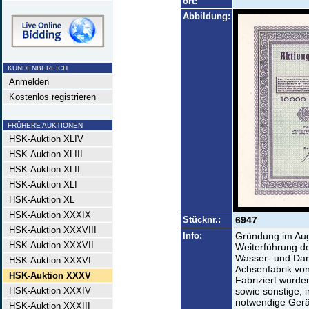
ort:
Abbildung:
KUNDENBEREICH
Anmelden
Kostenlos registrieren
FRÜHERE AUKTIONEN
HSK-Auktion XLIV
HSK-Auktion XLIII
HSK-Auktion XLII
HSK-Auktion XLI
HSK-Auktion XL
HSK-Auktion XXXIX
Stücknr.:
6947
HSK-Auktion XXXVIII
Info:
Gründung im Aug
HSK-Auktion XXXVII
Weiterführung de
Wasser- und Da
HSK-Auktion XXXVI
Achsenfabrik von
HSK-Auktion XXXV
Fabriziert wurd
HSK-Auktion XXXIV
sowie sonstige, 
notwendige Gerä
HSK-Auktion XXXIII