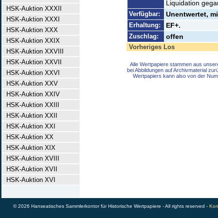
Liquidation gega
HSK-Auktion XXXII
Verfügbar:
Unentwertet, mi
HSK-Auktion XXXI
Erhaltung:
EF+.
HSK-Auktion XXX
Zuschlag:
offen
HSK-Auktion XXIX
Vorheriges Los
HSK-Auktion XXVIII
HSK-Auktion XXVII
Alle Wertpapiere stammen aus unser
bei Abbildungen auf Archivmaterial zu
HSK-Auktion XXVI
Wertpapiers kann also von der Num
HSK-Auktion XXV
HSK-Auktion XXIV
HSK-Auktion XXIII
HSK-Auktion XXII
HSK-Auktion XXI
HSK-Auktion XX
HSK-Auktion XIX
HSK-Auktion XVIII
HSK-Auktion XVII
HSK-Auktion XVI
© 2026 Hanseatisches Sammlerkontor für Historische Wertpapiere - All rights reserved -
Kon