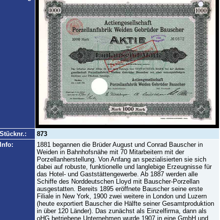
Stücknr.:
873
Info:
1881 begannen die Brüder August und Conrad Bauscher in
Weiden in Bahnhofsnähe mit 70 Mitarbeitern mit der
Porzellanherstellung. Von Anfang an spezialisierten sie sich
dabei auf robuste, funktionelle und langlebige Erzeugnisse für
das Hotel- und Gaststättengewerbe. Ab 1887 werden alle
Schiffe des Norddeutschen Lloyd mit Bauscher-Porzellan
ausgestatten. Bereits 1895 eröffnete Bauscher seine erste
Filiale in New York, 1900 zwei weitere in London und Luzern
(heute exportiert Bauscher die Hälfte seiner Gesamtproduktion
in über 120 Länder). Das zunächst als Einzelfirma, dann als
oHG betriebene Unternehmen wurde 1907 in eine GmbH und