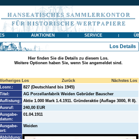
ES
AUKTIONEN
SERVICE
ÜB
|
|
|
Los Details
Hier finden Sie die Details zu diesem Los.
Weitere Optionen haben Sie, wenn Sie angemeldet sind.
Vorheriges Los
Zurück
Nächstes Los
Losnr.:
827 (Deutschland bis 1945)
Titel:
AG Porzellanfabrik Weiden Gebrüder Bauscher
Auflistung:
Aktie 1.000 Mark 1.4.1911. Gründeraktie (Auflage 3000, R 8).
Ausruf:
240,00 EUR
Ausgabe-
01.04.1911
datum:
Ausgabe-
Weiden
ort:
Abbildung: