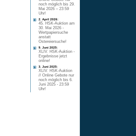
noch möglich bis 29.
Mai 2026 – 23:59
Uhr!
2. April 2026:
45. HSK-Auktion am
30. Mai 2026 -
Wertpapiersuche
anstatt
Ostereiersuche!
9. Juni 2025:
XLIV. HSK-Auktion -
Ergebnisse jetzt
online!
3. Juni 2025:
XLIV. HSK-Auktion
// Online Gebote nur
noch möglich bis 6.
Juni 2025 - 23:59
Uhr!