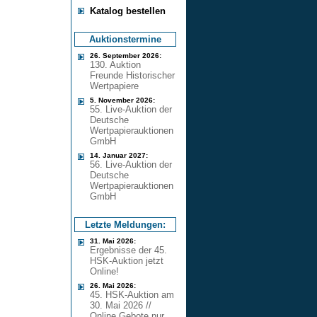
Katalog bestellen
Auktionstermine
26. September 2026:
130. Auktion
Freunde Historischer
Wertpapiere
5. November 2026:
55. Live-Auktion der
Deutsche
Wertpapierauktionen
GmbH
14. Januar 2027:
56. Live-Auktion der
Deutsche
Wertpapierauktionen
GmbH
Letzte Meldungen:
31. Mai 2026:
Ergebnisse der 45.
HSK-Auktion jetzt
Online!
26. Mai 2026:
45. HSK-Auktion am
30. Mai 2026 //
Online Gebote nur