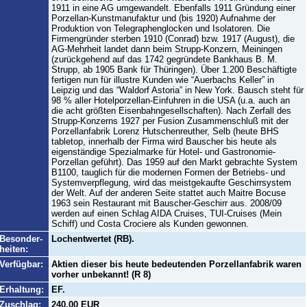
1911 in eine AG umgewandelt. Ebenfalls 1911 Gründung einer
Porzellan-Kunstmanufaktur und (bis 1920) Aufnahme der
Produktion von Telegraphenglocken und Isolatoren. Die
Firmengründer sterben 1910 (Conrad) bzw. 1917 (August), die
AG-Mehrheit landet dann beim Strupp-Konzern, Meiningen
(zurückgehend auf das 1742 gegründete Bankhaus B. M.
Strupp, ab 1905 Bank für Thüringen). Über 1.200 Beschäftigte
fertigen nun für illustre Kunden wie “Auerbachs Keller” in
Leipzig und das “Waldorf Astoria” in New York. Bausch steht für
98 % aller Hotelporzellan-Einfuhren in die USA (u.a. auch an
die acht größten Eisenbahngesellschaften). Nach Zerfall des
Strupp-Konzerns 1927 per Fusion Zusammenschluß mit der
Porzellanfabrik Lorenz Hutschenreuther, Selb (heute BHS
tabletop, innerhalb der Firma wird Bauscher bis heute als
eigenständige Spezialmarke für Hotel- und Gastronomie-
Porzellan geführt). Das 1959 auf den Markt gebrachte System
B1100, tauglich für die modernen Formen der Betriebs- und
Systemverpflegung, wird das meistgekaufte Geschirrsystem
der Welt. Auf der anderen Seite stattet auch Maitre Bocuse
1963 sein Restaurant mit Bauscher-Geschirr aus. 2008/09
werden auf einen Schlag AIDA Cruises, TUI-Cruises (Mein
Schiff) und Costa Crociere als Kunden gewonnen.
Besonder-
Lochentwertet (RB).
heiten:
Verfügbar:
Aktien dieser bis heute bedeutenden Porzellanfabrik waren
vorher unbekannt! (R 8)
Erhaltung:
EF.
Zuschlag:
240,00 EUR