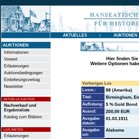
AKTUELLES
AUKTIONEN
|
AUKTIONEN
Informationen
Hier finden Sie
Vorwort
Weitere Optionen habe
Erläuterungen
Auktionsbedingungen
Einlieferungsvertrag
Vorheriges Los
Newsletter
Losnr.:
88 (Amerika)
Titel:
Birmingham, En
AKTUELLE AUKTION
Auflistung:
5 % Gold Bond 1
Nachverkauf und
Ergebnisliste
Ausruf:
200,00 EUR
Katalog zum Blättern
Ausgabe-
01.03.1911
datum:
Ausgabe-
Alabama
LIVE BIETEN
ort:
Erläuterungen