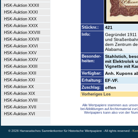
HSK-Auktion XXXII
HSK-Auktion XXXI
HSK-Auktion XXX
HSK-Auktion XXIX
Stücknr.:
421
HSK-Auktion XXVIII
Info:
Gegründet 1911 z
HSK-Auktion XXVII
und Straßenbahn
dem Zentrum der 
HSK-Auktion XXVI
Alabama.
HSK-Auktion XXV
Besonder-
Stahlstich, bes
HSK-Auktion XXIV
heiten:
mit Elektrolok 
Vignette mit Ka
HSK-Auktion XXIII
HSK-Auktion XXII
Verfügbar:
Anh. Kupons ab
HSK-Auktion XXI
Erhaltung:
EF-VF.
HSK-Auktion XX
Zuschlag:
offen
HSK-Auktion XIX
Vorheriges Los
HSK-Auktion XVIII
Alle Wertpapiere stammen aus unser
HSK-Auktion XVII
bei Abbildungen auf Archivmaterial zu
Wertpapiers kann also von der Num
HSK-Auktion XVI
© 2026 Hanseatisches Sammlerkontor für Historische Wertpapiere - All rights reserved -
Kon