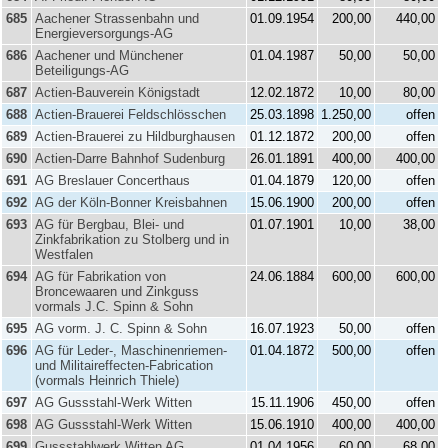
685
Aachener Strassenbahn und
01.09.1954
200,00
440,00
Energieversorgungs-AG
686
Aachener und Münchener
01.04.1987
50,00
50,00
Beteiligungs-AG
687
Actien-Bauverein Königstadt
12.02.1872
10,00
80,00
688
Actien-Brauerei Feldschlösschen
25.03.1898
1.250,00
offen
689
Actien-Brauerei zu Hildburghausen
01.12.1872
200,00
offen
690
Actien-Darre Bahnhof Sudenburg
26.01.1891
400,00
400,00
691
AG Breslauer Concerthaus
01.04.1879
120,00
offen
692
AG der Köln-Bonner Kreisbahnen
15.06.1900
200,00
offen
693
AG für Bergbau, Blei- und
01.07.1901
10,00
38,00
Zinkfabrikation zu Stolberg und in
Westfalen
694
AG für Fabrikation von
24.06.1884
600,00
600,00
Broncewaaren und Zinkguss
vormals J.C. Spinn & Sohn
695
AG vorm. J. C. Spinn & Sohn
16.07.1923
50,00
offen
696
AG für Leder-, Maschinenriemen-
01.04.1872
500,00
offen
und Militaireffecten-Fabrication
(vormals Heinrich Thiele)
697
AG Gussstahl-Werk Witten
15.11.1906
450,00
offen
698
AG Gussstahl-Werk Witten
15.06.1910
400,00
400,00
699
Gussstahlwerk Witten AG
01.04.1956
60,00
68,00