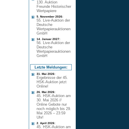
130. Auktion
Freunde Historischer
Wertpapiere
5. November 2026:
55. Live-Auktion der
Deutsche
Wertpapierauktionen
GmbH
14. Januar 2027:
56. Live-Auktion der
Deutsche
Wertpapierauktionen
GmbH
Letzte Meldungen:
31. Mai 2026:
Ergebnisse der 45.
HSK-Auktion jetzt
Online!
26. Mai 2026:
45. HSK-Auktion am
30. Mai 2026 //
Online Gebote nur
noch möglich bis 29.
Mai 2026 – 23:59
Uhr!
2. April 2026:
45. HSK-Auktion am