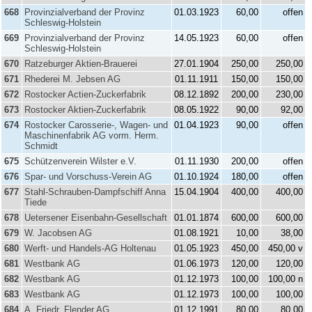
668
Provinzialverband der Provinz
01.03.1923
60,00
offen
Schleswig-Holstein
669
Provinzialverband der Provinz
14.05.1923
60,00
offen
Schleswig-Holstein
670
Ratzeburger Aktien-Brauerei
27.01.1904
250,00
250,00
671
Rhederei M. Jebsen AG
01.11.1911
150,00
150,00
672
Rostocker Actien-Zuckerfabrik
08.12.1892
200,00
230,00
673
Rostocker Aktien-Zuckerfabrik
08.05.1922
90,00
92,00
674
Rostocker Carosserie-, Wagen- und
01.04.1923
90,00
offen
Maschinenfabrik AG vorm. Herm.
Schmidt
675
Schützenverein Wilster e.V.
01.11.1930
200,00
offen
676
Spar- und Vorschuss-Verein AG
01.10.1924
180,00
offen
677
Stahl-Schrauben-Dampfschiff Anna
15.04.1904
400,00
400,00
Tiede
678
Uetersener Eisenbahn-Gesellschaft
01.01.1874
600,00
600,00
679
W. Jacobsen AG
01.08.1921
10,00
38,00
680
Werft- und Handels-AG Holtenau
01.05.1923
450,00
450,00 v
681
Westbank AG
01.06.1973
120,00
120,00
682
Westbank AG
01.12.1973
100,00
100,00 n
683
Westbank AG
01.12.1973
100,00
100,00
684
A. Friedr. Flender AG
01.12.1991
80,00
80,00