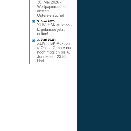
30. Mai 2026 -
Wertpapiersuche
anstatt
Ostereiersuche!
9. Juni 2025:
XLIV. HSK-Auktion -
Ergebnisse jetzt
online!
3. Juni 2025:
XLIV. HSK-Auktion
// Online Gebote nur
noch möglich bis 6.
Juni 2025 - 23:59
Uhr!