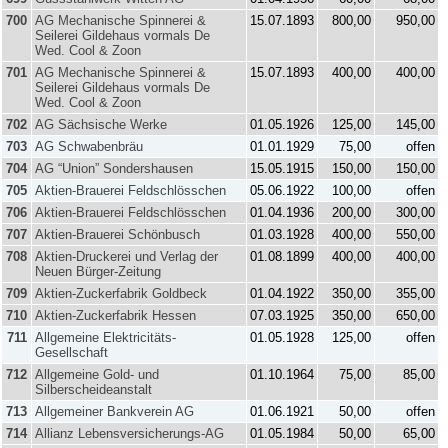
700
AG Mechanische Spinnerei &
15.07.1893
800,00
950,00
Seilerei Gildehaus vormals De
Wed. Cool & Zoon
701
AG Mechanische Spinnerei &
15.07.1893
400,00
400,00
Seilerei Gildehaus vormals De
Wed. Cool & Zoon
702
AG Sächsische Werke
01.05.1926
125,00
145,00
703
AG Schwabenbräu
01.01.1929
75,00
offen
704
AG “Union” Sondershausen
15.05.1915
150,00
150,00
705
Aktien-Brauerei Feldschlösschen
05.06.1922
100,00
offen
706
Aktien-Brauerei Feldschlösschen
01.04.1936
200,00
300,00
707
Aktien-Brauerei Schönbusch
01.03.1928
400,00
550,00
708
Aktien-Druckerei und Verlag der
01.08.1899
400,00
400,00
Neuen Bürger-Zeitung
709
Aktien-Zuckerfabrik Goldbeck
01.04.1922
350,00
355,00
710
Aktien-Zuckerfabrik Hessen
07.03.1925
350,00
650,00
711
Allgemeine Elektricitäts-
01.05.1928
125,00
offen
Gesellschaft
712
Allgemeine Gold- und
01.10.1964
75,00
85,00
Silberscheideanstalt
713
Allgemeiner Bankverein AG
01.06.1921
50,00
offen
714
Allianz Lebensversicherungs-AG
01.05.1984
50,00
65,00