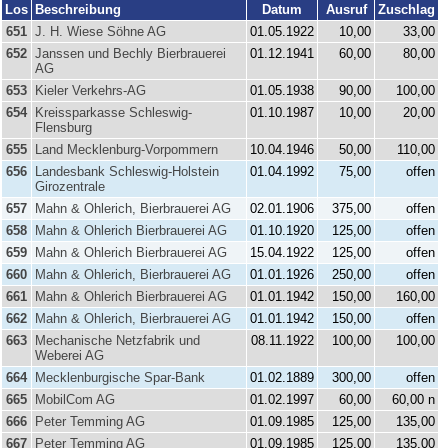
Los
Beschreibung
Datum
Ausruf
Zuschlag
651
J. H. Wiese Söhne AG
01.05.1922
10,00
33,00
652
Janssen und Bechly Bierbrauerei
01.12.1941
60,00
80,00
AG
653
Kieler Verkehrs-AG
01.05.1938
90,00
100,00
654
Kreissparkasse Schleswig-
01.10.1987
10,00
20,00
Flensburg
655
Land Mecklenburg-Vorpommern
10.04.1946
50,00
110,00
656
Landesbank Schleswig-Holstein
01.04.1992
75,00
offen
Girozentrale
657
Mahn & Ohlerich, Bierbrauerei AG
02.01.1906
375,00
offen
658
Mahn & Ohlerich Bierbrauerei AG
01.10.1920
125,00
offen
659
Mahn & Ohlerich Bierbrauerei AG
15.04.1922
125,00
offen
660
Mahn & Ohlerich, Bierbrauerei AG
01.01.1926
250,00
offen
661
Mahn & Ohlerich Bierbrauerei AG
01.01.1942
150,00
160,00
662
Mahn & Ohlerich, Bierbrauerei AG
01.01.1942
150,00
offen
663
Mechanische Netzfabrik und
08.11.1922
100,00
100,00
Weberei AG
664
Mecklenburgische Spar-Bank
01.02.1889
300,00
offen
665
MobilCom AG
01.02.1997
60,00
60,00 n
666
Peter Temming AG
01.09.1985
125,00
135,00
667
Peter Temming AG
01.09.1985
125,00
135,00