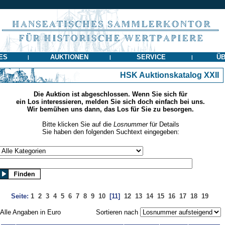
ES
AUKTIONEN
SERVICE
ÜB
|
|
|
HSK Auktionskatalog XXII
Die Auktion ist abgeschlossen. Wenn Sie sich für
ein Los interessieren, melden Sie sich doch einfach bei uns.
Wir bemühen uns dann, das Los für Sie zu besorgen.
Bitte klicken Sie auf die
Losnummer
für Details
Sie haben den folgenden Suchtext eingegeben:
Seite:
1
2
3
4
5
6
7
8
9
10
[11]
12
13
14
15
16
17
18
19
Alle Angaben in Euro
Sortieren nach