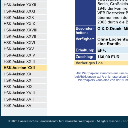
Berlin, Großakti
HSK-Auktion XXXII
1945 die Familie
HSK-Auktion XXXI
VEB Rostocker Br
übernommen durc
HSK-Auktion XXX
2003 durch die 
HSK-Auktion XXIX
Besonder-
G & D-Druck. Mi
HSK-Auktion XXVIII
heiten:
HSK-Auktion XXVII
Verfügbar:
Ohne Lochentwe
HSK-Auktion XXVI
eine Rarität.
HSK-Auktion XXV
Erhaltung:
EF+.
HSK-Auktion XXIV
Zuschlag:
160,00 EUR
HSK-Auktion XXIII
Vorheriges Los
HSK-Auktion XXII
Alle Wertpapiere stammen aus unser
HSK-Auktion XXI
bei Abbildungen auf Archivmaterial zu
HSK-Auktion XX
Wertpapiers kann also von der Num
HSK-Auktion XIX
HSK-Auktion XVIII
HSK-Auktion XVII
HSK-Auktion XVI
© 2026 Hanseatisches Sammlerkontor für Historische Wertpapiere - All rights reserved -
Kon