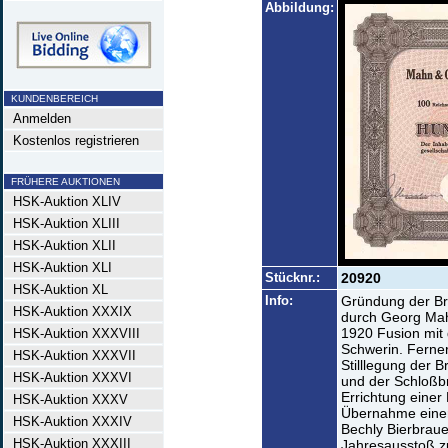
Abbildung:
KUNDENBEREICH
Anmelden
Kostenlos registrieren
FRÜHERE AUKTIONEN
HSK-Auktion XLIV
HSK-Auktion XLIII
HSK-Auktion XLII
HSK-Auktion XLI
Stücknr.:
20920
HSK-Auktion XL
Info:
Gründung der Br
HSK-Auktion XXXIX
durch Georg Mahn
1920 Fusion mit 
HSK-Auktion XXXVIII
Schwerin. Ferner
HSK-Auktion XXXVII
Stilllegung der
HSK-Auktion XXXVI
und der Schloßb
Errichtung einer
HSK-Auktion XXXV
Übernahme einer
HSK-Auktion XXXIV
Bechly Bierbrau
HSK-Auktion XXXIII
Jahresausstoß zu