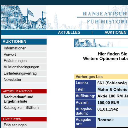
AKTUELLES
AUKTIONEN
|
AUKTIONEN
Informationen
Hier finden Sie
Vorwort
Weitere Optionen habe
Erläuterungen
Auktionsbedingungen
Einlieferungsvertrag
Vorheriges Los
Newsletter
Losnr.:
661 (Schleswig
Titel:
Mahn & Ohleric
AKTUELLE AUKTION
Auflistung:
Aktie 100 RM Ja
Nachverkauf und
Ergebnisliste
Ausruf:
150,00 EUR
Katalog zum Blättern
Ausgabe-
01.01.1942
datum:
Ausgabe-
Rostock
LIVE BIETEN
ort:
Erläuterungen