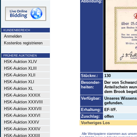
Abbildung:
KUNDENBEREICH
Anmelden
Kostenlos registrieren
FRÜHERE AUKTIONEN
HSK-Auktion XLIV
HSK-Auktion XLIII
HSK-Auktion XLII
Stücknr.:
130
HSK-Auktion XLI
Besonder-
Der von Schwarck
heiten:
Anteilschein wu
HSK-Auktion XL
dem Brook begeb
HSK-Auktion XXXIX
Verfügbar:
Unseres Wissens 
HSK-Auktion XXXVIII
gefunden.
HSK-Auktion XXXVII
Erhaltung:
EF-VF.
HSK-Auktion XXXVI
Zuschlag:
offen
HSK-Auktion XXXV
Vorheriges Los
HSK-Auktion XXXIV
Alle Wertpapiere stammen aus unser
HSK-Auktion XXXIII