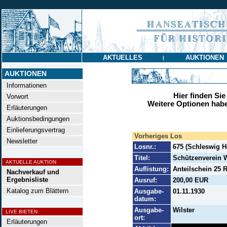
AKTUELLES
AUKTIONEN
|
AUKTIONEN
Informationen
Hier finden Sie
Vorwort
Weitere Optionen habe
Erläuterungen
Auktionsbedingungen
Einlieferungsvertrag
Vorheriges Los
Newsletter
Losnr.:
675 (Schleswig 
Titel:
Schützenverein Wi
AKTUELLE AUKTION
Auflistung:
Anteilschein 25 
Nachverkauf und
Ergebnisliste
Ausruf:
200,00 EUR
Katalog zum Blättern
Ausgabe-
01.11.1930
datum:
Ausgabe-
Wilster
LIVE BIETEN
ort:
Erläuterungen