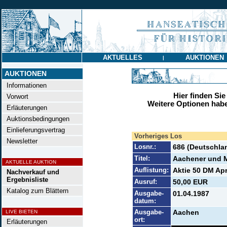
AKTUELLES
AUKTIONEN
|
AUKTIONEN
Informationen
Hier finden Sie
Vorwort
Weitere Optionen habe
Erläuterungen
Auktionsbedingungen
Einlieferungsvertrag
Vorheriges Los
Newsletter
Losnr.:
686 (Deutschla
Titel:
Aachener und 
AKTUELLE AUKTION
Auflistung:
Aktie 50 DM Apri
Nachverkauf und
Ergebnisliste
Ausruf:
50,00 EUR
Katalog zum Blättern
Ausgabe-
01.04.1987
datum:
Ausgabe-
Aachen
LIVE BIETEN
ort:
Erläuterungen