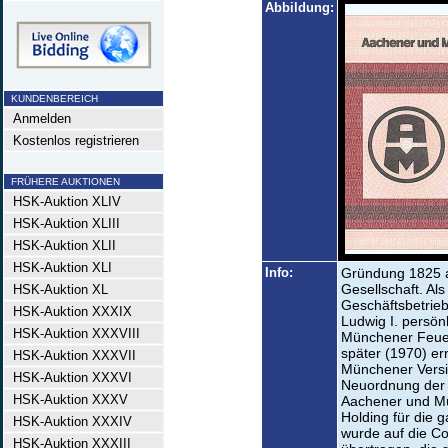
Abbildung:
KUNDENBEREICH
Anmelden
Kostenlos registrieren
FRÜHERE AUKTIONEN
HSK-Auktion XLIV
HSK-Auktion XLIII
HSK-Auktion XLII
HSK-Auktion XLI
Info:
Gründung 1825 a
Gesellschaft. Als
HSK-Auktion XL
Geschäftsbetrieb
HSK-Auktion XXXIX
Ludwig I. persön
HSK-Auktion XXXVIII
Münchener Feuer
später (1970) e
HSK-Auktion XXXVII
Münchener Versi
HSK-Auktion XXXVI
Neuordnung der
HSK-Auktion XXXV
Aachener und M
Holding für die 
HSK-Auktion XXXIV
wurde auf die C
HSK-Auktion XXXIII