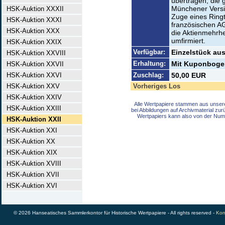
übertragen, die 
Münchener Versic
HSK-Auktion XXXII
Zuge eines Ringt
HSK-Auktion XXXI
französischen AG
HSK-Auktion XXX
die Aktienmehrhe
umfirmiert.
HSK-Auktion XXIX
Verfügbar:
Einzelstück aus
HSK-Auktion XXVIII
Erhaltung:
Mit Kuponbogen
HSK-Auktion XXVII
HSK-Auktion XXVI
Zuschlag:
50,00 EUR
HSK-Auktion XXV
Vorheriges Los
HSK-Auktion XXIV
Alle Wertpapiere stammen aus unser
HSK-Auktion XXIII
bei Abbildungen auf Archivmaterial zu
Wertpapiers kann also von der Num
HSK-Auktion XXII
HSK-Auktion XXI
HSK-Auktion XX
HSK-Auktion XIX
HSK-Auktion XVIII
HSK-Auktion XVII
HSK-Auktion XVI
© 2026 Hanseatisches Sammlerkontor für Historische Wertpapiere - All rights reserved -
Kon