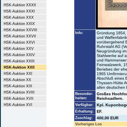
HSK-Auktion XXXII
HSK-Auktion XXXI
HSK-Auktion XXX
HSK-Auktion XXIX
HSK-Auktion XXVIII
Info:
Gründung 1854, 
HSK-Auktion XXVII
und Waffenfabrik
vorübergehend E
HSK-Auktion XXVI
Ruhrstahl AG (Ve
HSK-Auktion XXV
Neugründung im 
HSK-Auktion XXIV
Stahlwerke auf al
und Hammerwerk
HSK-Auktion XXIII
Feinwalzwerk, 
HSK-Auktion XXII
Beriebes der eh
HSK-Auktion XXI
1965 Umfirmieru
Abschluß eines 
HSK-Auktion XX
Thyssen-Hütte A
HSK-Auktion XIX
allen deutschen 
HSK-Auktion XVIII
Besonder-
Großes Hochfor
heiten:
Reichsadlern.
HSK-Auktion XVII
HSK-Auktion XVI
Verfügbar:
Kpl. Kuponbog
Erhaltung:
EF.
Zuschlag:
400,00 EUR
Vorheriges Los