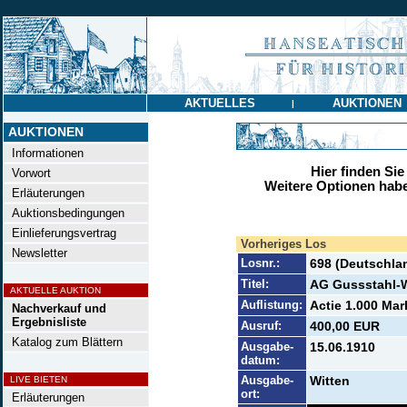
AKTUELLES
AUKTIONEN
|
AUKTIONEN
Informationen
Hier finden Sie
Vorwort
Weitere Optionen habe
Erläuterungen
Auktionsbedingungen
Einlieferungsvertrag
Vorheriges Los
Newsletter
Losnr.:
698 (Deutschla
Titel:
AG Gussstahl-W
AKTUELLE AUKTION
Auflistung:
Actie 1.000 Mar
Nachverkauf und
Ergebnisliste
Ausruf:
400,00 EUR
Katalog zum Blättern
Ausgabe-
15.06.1910
datum:
Ausgabe-
Witten
LIVE BIETEN
ort:
Erläuterungen