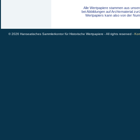
Alle Wertpapiere stammen aus unser
bei Abbildungen auf Archivmaterial zu
Wertpapiers kann also von der Num
© 2026 Hanseatisches Sammlerkontor für Historische Wertpapiere - All rights reserved -
Kon