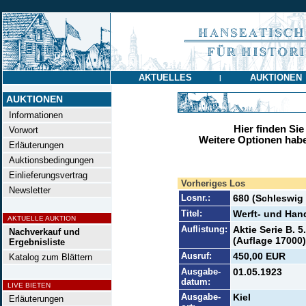
AKTUELLES
AUKTIONEN
|
AUKTIONEN
Informationen
Hier finden Sie
Vorwort
Weitere Optionen habe
Erläuterungen
Auktionsbedingungen
Einlieferungsvertrag
Vorheriges Los
Newsletter
Losnr.:
680 (Schleswig
Titel:
Werft- und Han
AKTUELLE AUKTION
Auflistung:
Aktie Serie B. 
Nachverkauf und
(Auflage 17000)
Ergebnisliste
Ausruf:
450,00 EUR
Katalog zum Blättern
Ausgabe-
01.05.1923
datum:
LIVE BIETEN
Ausgabe-
Kiel
Erläuterungen