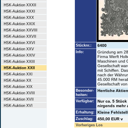
HSK-Auktion XXXII
HSK-Auktion XXXI
HSK-Auktion XXX
HSK-Auktion XXIX
HSK-Auktion XXVIII
HSK-Auktion XXVII
HSK-Auktion XXVI
Stücknr.:
6400
HSK-Auktion XXV
Info:
Gründung am 28.
HSK-Auktion XXIV
Firma Werft Holt
Maschinen und G
HSK-Auktion XXIII
Gesellschaft wa
HSK-Auktion XXII
mit Schiffen. Da
HSK-Auktion XXI
nach der Währun
45.000 RM herab
HSK-Auktion XX
Gesellschaft von
HSK-Auktion XIX
Besonder-
Herrliche Aktie
HSK-Auktion XVIII
heiten:
HSK-Auktion XVII
Verfügbar:
Nur ca. 5 Stück
HSK-Auktion XVI
nirgends mehr
Erhaltung:
Kleine Fehlstel
Zuschlag:
450,00 EUR v
Vorheriges Los