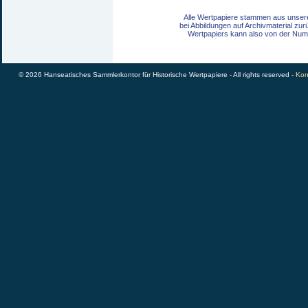
Alle Wertpapiere stammen aus unser
bei Abbildungen auf Archivmaterial zu
Wertpapiers kann also von der Num
© 2026 Hanseatisches Sammlerkontor für Historische Wertpapiere - All rights reserved -
Kon