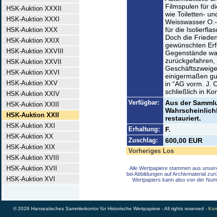
Filmspulen für d
HSK-Auktion XXXII
wie Toiletten- un
HSK-Auktion XXXI
Weisswasser O.-L
für die Isolierf
HSK-Auktion XXX
Doch die Frieden
HSK-Auktion XXIX
gewünschten Erfo
HSK-Auktion XXVIII
Gegenstände war
zurückgefahren, 
HSK-Auktion XXVII
Geschäftszweigen
HSK-Auktion XXVI
einigermaßen gu
HSK-Auktion XXV
in “AG vorm. J. 
schließlich in Ko
HSK-Auktion XXIV
Verfügbar:
Aus der Sammlu
HSK-Auktion XXIII
Wahrscheinlichk
HSK-Auktion XXII
restauriert.
HSK-Auktion XXI
Erhaltung:
F.
HSK-Auktion XX
Zuschlag:
600,00 EUR
HSK-Auktion XIX
Vorheriges Los
HSK-Auktion XVIII
HSK-Auktion XVII
Alle Wertpapiere stammen aus unser
bei Abbildungen auf Archivmaterial zu
HSK-Auktion XVI
Wertpapiers kann also von der Num
© 2026 Hanseatisches Sammlerkontor für Historische Wertpapiere - All rights reserved -
Kon