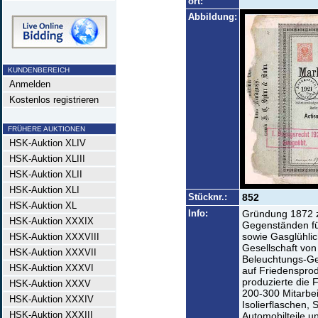
ort:
Abbildung:
KUNDENBEREICH
Anmelden
Kostenlos registrieren
FRÜHERE AUKTIONEN
HSK-Auktion XLIV
HSK-Auktion XLIII
HSK-Auktion XLII
HSK-Auktion XLI
Stücknr.:
852
HSK-Auktion XL
Info:
Gründung 1872 z
HSK-Auktion XXXIX
Gegenständen fü
sowie Gasglühli
HSK-Auktion XXXVIII
Gesellschaft von
HSK-Auktion XXXVII
Beleuchtungs-Ge
HSK-Auktion XXXVI
auf Friedensprod
produzierte die F
HSK-Auktion XXXV
200-300 Mitarbe
HSK-Auktion XXXIV
Isolierflaschen,
HSK-Auktion XXXIII
Automobilteile u