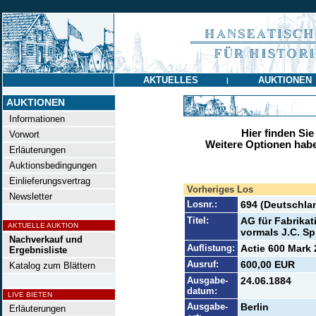
AKTUELLES
AUKTIONEN
|
AUKTIONEN
Informationen
Hier finden Sie
Vorwort
Weitere Optionen habe
Erläuterungen
Auktionsbedingungen
Einlieferungsvertrag
Vorheriges Los
Newsletter
Losnr.:
694 (Deutschla
Titel:
AG für Fabrika
AKTUELLE AUKTION
vormals J.C. S
Nachverkauf und
Auflistung:
Actie 600 Mark 
Ergebnisliste
Ausruf:
600,00 EUR
Katalog zum Blättern
Ausgabe-
24.06.1884
datum:
LIVE BIETEN
Ausgabe-
Berlin
Erläuterungen