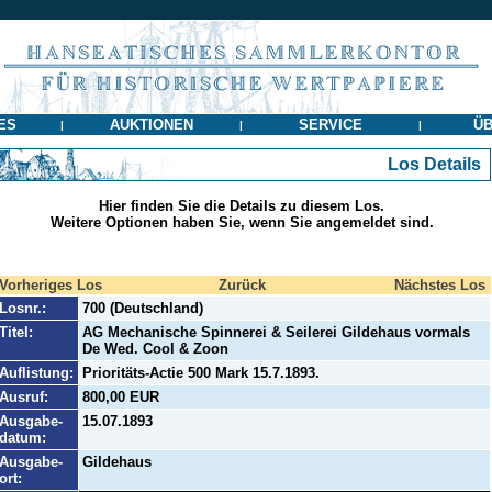
ES
AUKTIONEN
SERVICE
ÜB
|
|
|
Los Details
Hier finden Sie die Details zu diesem Los.
Weitere Optionen haben Sie, wenn Sie angemeldet sind.
Vorheriges Los
Zurück
Nächstes Los
Losnr.:
700 (Deutschland)
Titel:
AG Mechanische Spinnerei & Seilerei Gildehaus vormals
De Wed. Cool & Zoon
Auflistung:
Prioritäts-Actie 500 Mark 15.7.1893.
Ausruf:
800,00 EUR
Ausgabe-
15.07.1893
datum:
Ausgabe-
Gildehaus
ort: