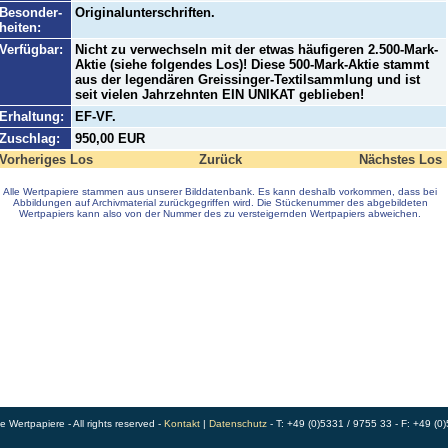
Besonder-
Originalunterschriften.
heiten:
Verfügbar:
Nicht zu verwechseln mit der etwas häufigeren 2.500-Mark-
Aktie (siehe folgendes Los)! Diese 500-Mark-Aktie stammt
aus der legendären Greissinger-Textilsammlung und ist
seit vielen Jahrzehnten EIN UNIKAT geblieben!
Erhaltung:
EF-VF.
Zuschlag:
950,00 EUR
Vorheriges Los
Zurück
Nächstes Los
Alle Wertpapiere stammen aus unserer Bilddatenbank. Es kann deshalb vorkommen, dass bei
Abbildungen auf Archivmaterial zurückgegriffen wird. Die Stückenummer des abgebildeten
Wertpapiers kann also von der Nummer des zu versteigernden Wertpapiers abweichen.
Wertpapiere - All rights reserved -
Kontakt
|
Datenschutz
- T: +49 (0)5331 / 9755 33 - F: +49 (0