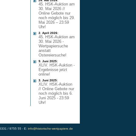
26. Mai 2026:
45. HSK-Auktion am
30. Mai 2026 //
Online Gebote nur
noch möglich bis 29.
Mai 2026 – 23:59
Uhr!
2. April 2026:
45. HSK-Auktion am
30. Mai 2026 -
Wertpapiersuche
anstatt
Ostereiersuche!
9. Juni 2025:
XLIV. HSK-Auktion -
Ergebnisse jetzt
online!
3. Juni 2025:
XLIV. HSK-Auktion
// Online Gebote nur
noch möglich bis 6.
Juni 2025 - 23:59
Uhr!
)5331 / 9755 55 - E:
info@historische-wertpapiere.de