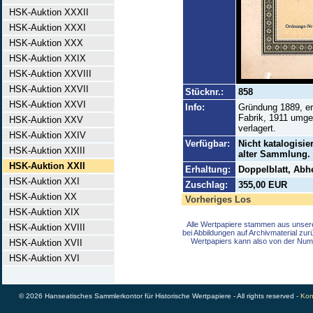
HSK-Auktion XXXII
HSK-Auktion XXXI
HSK-Auktion XXX
HSK-Auktion XXIX
HSK-Auktion XXVIII
HSK-Auktion XXVII
Stücknr.:
858
HSK-Auktion XXVI
Info:
Gründung 1889, er
Fabrik, 1911 umge
HSK-Auktion XXV
verlagert.
HSK-Auktion XXIV
Verfügbar:
Nicht katalogisie
HSK-Auktion XXIII
alter Sammlung.
HSK-Auktion XXII
Erhaltung:
Doppelblatt, Abh
HSK-Auktion XXI
Zuschlag:
355,00 EUR
HSK-Auktion XX
Vorheriges Los
HSK-Auktion XIX
Alle Wertpapiere stammen aus unser
HSK-Auktion XVIII
bei Abbildungen auf Archivmaterial zu
Wertpapiers kann also von der Num
HSK-Auktion XVII
HSK-Auktion XVI
© 2026 Hanseatisches Sammlerkontor für Historische Wertpapiere - All rights reserved -
Kon