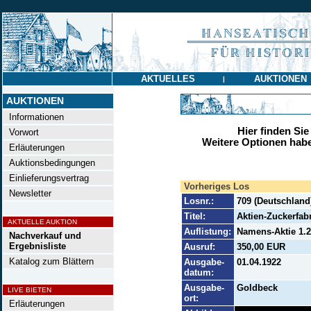
AKTUELLES
AUKTIONEN
|
AUKTIONEN
Informationen
Hier finden Sie
Vorwort
Weitere Optionen habe
Erläuterungen
Auktionsbedingungen
Einlieferungsvertrag
Vorheriges Los
Newsletter
Losnr.:
709 (Deutschland
Titel:
Aktien-Zuckerfab
AKTUELLE AUKTION
Auflistung:
Namens-Aktie 1.20
Nachverkauf und
Ergebnisliste
Ausruf:
350,00 EUR
Katalog zum Blättern
Ausgabe-
01.04.1922
datum:
Ausgabe-
Goldbeck
LIVE BIETEN
ort:
Erläuterungen