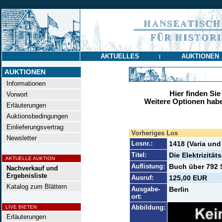
AKTUELLES
AUKTIONEN
|
AUKTIONEN
Informationen
Hier finden Sie
Vorwort
Weitere Optionen habe
Erläuterungen
Auktionsbedingungen
Einlieferungsvertrag
Vorheriges Los
Newsletter
Losnr.:
1418 (Varia und
Titel:
Die Elektrizitä
AKTUELLE AUKTION
Auflistung:
Buch über 792 
Nachverkauf und
Ergebnisliste
Ausruf:
125,00 EUR
Katalog zum Blättern
Ausgabe-
Berlin
ort:
Abbildung:
LIVE BIETEN
Erläuterungen