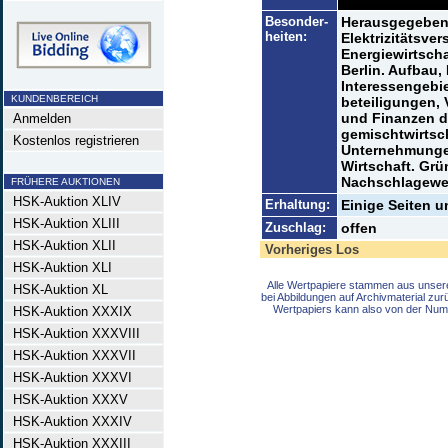
Besonder-
Herausgegeben 
heiten:
Elektrizitätsve
Energiewirtscha
Berlin. Aufbau,
Interessengebie
KUNDENBEREICH
beteiligungen, 
und Finanzen d
Anmelden
gemischtwirtsch
Kostenlos registrieren
Unternehmungen
Wirtschaft. Grü
Nachschlagewe
FRÜHERE AUKTIONEN
HSK-Auktion XLIV
Erhaltung:
Einige Seiten u
HSK-Auktion XLIII
Zuschlag:
offen
HSK-Auktion XLII
Vorheriges Los
HSK-Auktion XLI
Alle Wertpapiere stammen aus unser
HSK-Auktion XL
bei Abbildungen auf Archivmaterial zu
Wertpapiers kann also von der Num
HSK-Auktion XXXIX
HSK-Auktion XXXVIII
HSK-Auktion XXXVII
HSK-Auktion XXXVI
HSK-Auktion XXXV
HSK-Auktion XXXIV
HSK-Auktion XXXIII