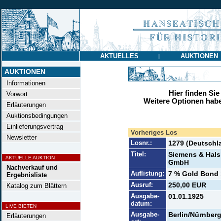
AKTUELLES
AUKTIONEN
|
AUKTIONEN
Informationen
Hier finden Sie
Vorwort
Weitere Optionen habe
Erläuterungen
Auktionsbedingungen
Einlieferungsvertrag
Vorheriges Los
Newsletter
Losnr.:
1279 (Deutschl
Titel:
Siemens & Hals
AKTUELLE AUKTION
GmbH
Nachverkauf und
Auflistung:
7 % Gold Bond 1
Ergebnisliste
Ausruf:
250,00 EUR
Katalog zum Blättern
Ausgabe-
01.01.1925
datum:
LIVE BIETEN
Ausgabe-
Berlin/Nürnber
Erläuterungen