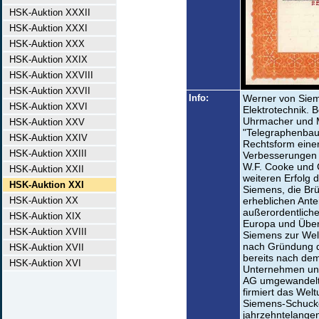
HSK-Auktion XXXII
HSK-Auktion XXXI
HSK-Auktion XXX
HSK-Auktion XXIX
HSK-Auktion XXVIII
HSK-Auktion XXVII
Info:
Werner von Sieme
HSK-Auktion XXVI
Elektrotechnik. 
Uhrmacher und M
HSK-Auktion XXV
"Telegraphenbauan
HSK-Auktion XXIV
Rechtsform eine
HSK-Auktion XXIII
Verbesserungen 
W.F. Cooke und C
HSK-Auktion XXII
weiteren Erfolg
HSK-Auktion XXI
Siemens, die Br
HSK-Auktion XX
erheblichen Antei
außerordentlichen
HSK-Auktion XIX
Europa und Übe
HSK-Auktion XVIII
Siemens zur Welt
nach Gründung d
HSK-Auktion XVII
bereits nach de
HSK-Auktion XVI
Unternehmen unt
AG umgewandelt 
firmiert das Wel
Siemens-Schucke
jahrzehntelange