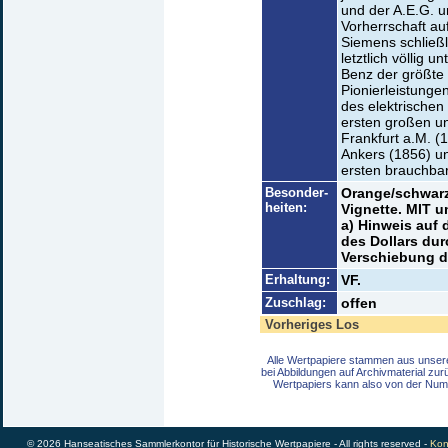
und der A.E.G. u
Vorherrschaft a
Siemens schließl
letztlich völlig 
Benz der größte 
Pionierleistunge
des elektrischen
ersten großen un
Frankfurt a.M. (
Ankers (1856) u
ersten brauchbar
Besonder-
Orange/schwarze
heiten:
Vignette. MIT 
a) Hinweis auf
des Dollars du
Verschiebung de
Erhaltung:
VF.
Zuschlag:
offen
Vorheriges Los
Alle Wertpapiere stammen aus unser
bei Abbildungen auf Archivmaterial zu
Wertpapiers kann also von der Num
© 2026 Hanseatisches Sammlerkontor für Historische Wertpapiere - All rights reserved -
Kon