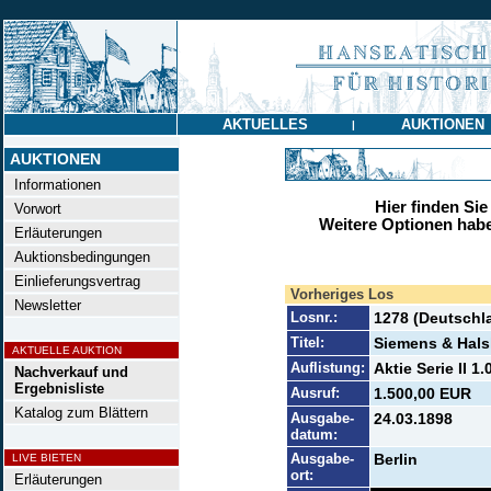
AKTUELLES
AUKTIONEN
|
AUKTIONEN
Informationen
Hier finden Sie
Vorwort
Weitere Optionen habe
Erläuterungen
Auktionsbedingungen
Einlieferungsvertrag
Vorheriges Los
Newsletter
Losnr.:
1278 (Deutschl
Titel:
Siemens & Hal
AKTUELLE AUKTION
Auflistung:
Aktie Serie II 1
Nachverkauf und
Ergebnisliste
Ausruf:
1.500,00 EUR
Katalog zum Blättern
Ausgabe-
24.03.1898
datum:
Ausgabe-
Berlin
LIVE BIETEN
ort:
Erläuterungen