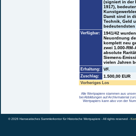
(signiert in der
1917), bedeute
Kunstgewerbler u
Damit sind in d
Technik, Geld u
bedeutendsten 
Verfügbar:
1941/42 wurden
Neuordnung des
komplett neu g
zwei 1.000-RM-
absolute Rarität.
Siemens-Emissio
vielen Jahren b
Erhaltung:
VF.
Zuschlag:
1.500,00 EUR
Vorheriges Los
Alle Wertpapiere stammen aus unser
bei Abbildungen auf Archivmaterial zu
Wertpapiers kann also von der Num
© 2026 Hanseatisches Sammlerkontor für Historische Wertpapiere - All rights reserved -
Kon