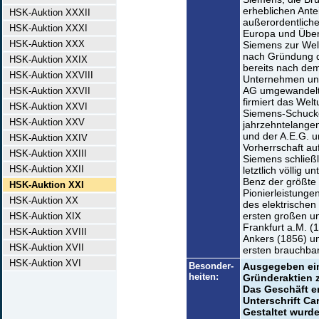
erheblichen Antei
HSK-Auktion XXXII
außerordentlichen
HSK-Auktion XXXI
Europa und Übe
HSK-Auktion XXX
Siemens zur Welt
nach Gründung d
HSK-Auktion XXIX
bereits nach de
HSK-Auktion XXVIII
Unternehmen unt
AG umgewandelt 
HSK-Auktion XXVII
firmiert das Wel
HSK-Auktion XXVI
Siemens-Schucke
HSK-Auktion XXV
jahrzehntelange
und der A.E.G. u
HSK-Auktion XXIV
Vorherrschaft a
HSK-Auktion XXIII
Siemens schließl
HSK-Auktion XXII
letztlich völlig 
Benz der größte 
HSK-Auktion XXI
Pionierleistunge
HSK-Auktion XX
des elektrischen
ersten großen un
HSK-Auktion XIX
Frankfurt a.M. (
HSK-Auktion XVIII
Ankers (1856) u
HSK-Auktion XVII
ersten brauchbar
HSK-Auktion XVI
Besonder-
Ausgegeben ein
heiten:
Gründeraktien z
Das Geschäft en
Unterschrift Ca
Gestaltet wurde