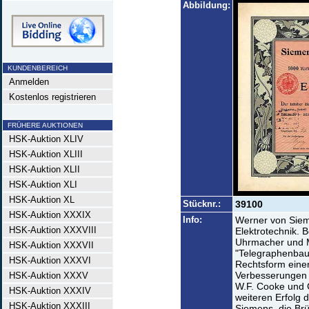
Abbildung:
KUNDENBEREICH
Anmelden
Kostenlos registrieren
FRÜHERE AUKTIONEN
HSK-Auktion XLIV
HSK-Auktion XLIII
HSK-Auktion XLII
HSK-Auktion XLI
HSK-Auktion XL
Stücknr.:
39100
HSK-Auktion XXXIX
Info:
Werner von Sieme
HSK-Auktion XXXVIII
Elektrotechnik. 
Uhrmacher und M
HSK-Auktion XXXVII
"Telegraphenbauan
HSK-Auktion XXXVI
Rechtsform eine
Verbesserungen 
HSK-Auktion XXXV
W.F. Cooke und C
HSK-Auktion XXXIV
weiteren Erfolg
HSK-Auktion XXXIII
Siemens, die Br