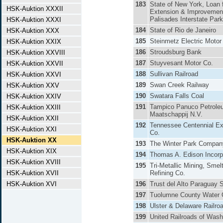
183
State of New York, Loan 
HSK-Auktion XXXII
Extension & Improvement
Palisades Interstate Park
HSK-Auktion XXXI
184
State of Rio de Janeiro
HSK-Auktion XXX
185
Steinmetz Electric Motor
HSK-Auktion XXIX
186
Stroudsburg Bank
HSK-Auktion XXVIII
187
Stuyvesant Motor Co.
HSK-Auktion XXVII
188
Sullivan Railroad
HSK-Auktion XXVI
189
Swan Creek Railway
HSK-Auktion XXV
190
Swatara Falls Coal
HSK-Auktion XXIV
191
Tampico Panuco Petrole
HSK-Auktion XXIII
Maatschappij N.V.
HSK-Auktion XXII
192
Tennessee Centennial Ex
HSK-Auktion XXI
Co.
HSK-Auktion XX
193
The Winter Park Compan
HSK-Auktion XIX
194
Thomas A. Edison Incorp
HSK-Auktion XVIII
195
Tri-Metallic Mining, Smel
HSK-Auktion XVII
Refining Co.
HSK-Auktion XVI
196
Trust del Alto Paraguay 
197
Tuolumne County Water 
198
Ulster & Delaware Railro
199
United Railroads of Wash