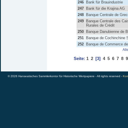
246
Bank für Brauindustrie
247
Bank für die Krajina AG
248
Banque Centrale de Grec
249
Banque Centrale des Cai
Rurales de Crédit
250
Banque Danubienne de Bu
251
Banque de Cochinchine 
252
Banque de Commerce de 
All
Seite:
1
2
[3]
4
5
6
7
8
9
© 2026 Hanseatisches Sammlerkontor für Historische Wertpapiere - All rights reserved -
Kon