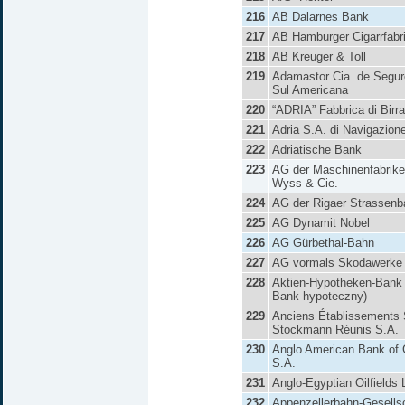
216
AB Dalarnes Bank
217
AB Hamburger Cigarrfabr
218
AB Kreuger & Toll
219
Adamastor Cia. de Segur
Sul Americana
220
“ADRIA” Fabbrica di Birr
221
Adria S.A. di Navigazion
222
Adriatische Bank
223
AG der Maschinenfabrik
Wyss & Cie.
224
AG der Rigaer Strassen
225
AG Dynamit Nobel
226
AG Gürbethal-Bahn
227
AG vormals Skodawerke i
228
Aktien-Hypotheken-Bank
Bank hypoteczny)
229
Anciens Établissements 
Stockmann Réunis S.A.
230
Anglo American Bank of
S.A.
231
Anglo-Egyptian Oilfields 
232
Appenzellerbahn-Gesells