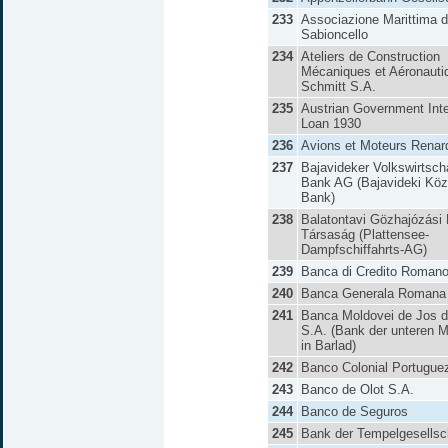
233
Associazione Marittima d
Sabioncello
234
Ateliers de Construction
Mécaniques et Aéronauti
Schmitt S.A.
235
Austrian Government Inte
Loan 1930
236
Avions et Moteurs Renar
237
Bajavideker Volkswirtscha
Bank AG (Bajavideki Kö
Bank)
238
Balatontavi Gözhajózási
Társaság (Plattensee-
Dampfschiffahrts-AG)
239
Banca di Credito Roman
240
Banca Generala Romana
241
Banca Moldovei de Jos d
S.A. (Bank der unteren 
in Barlad)
242
Banco Colonial Portugue
243
Banco de Olot S.A.
244
Banco de Seguros
245
Bank der Tempelgesellsc