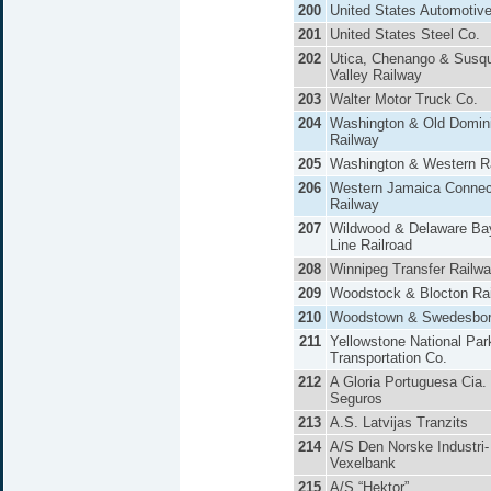
200
United States Automotive
201
United States Steel Co.
202
Utica, Chenango & Susq
Valley Railway
203
Walter Motor Truck Co.
204
Washington & Old Domin
Railway
205
Washington & Western Ra
206
Western Jamaica Connec
Railway
207
Wildwood & Delaware Ba
Line Railroad
208
Winnipeg Transfer Railw
209
Woodstock & Blocton Ra
210
Woodstown & Swedesboro
211
Yellowstone National Par
Transportation Co.
212
A Gloria Portuguesa Cia.
Seguros
213
A.S. Latvijas Tranzits
214
A/S Den Norske Industri-
Vexelbank
215
A/S “Hektor”