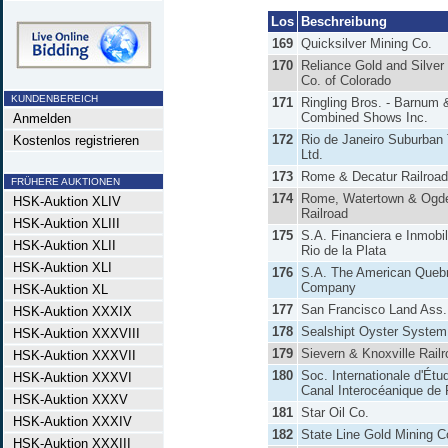
Los
Beschreibung
169
Quicksilver Mining Co.
170
Reliance Gold and Silver
Co. of Colorado
KUNDENBEREICH
171
Ringling Bros. - Barnum 
Combined Shows Inc.
Anmelden
172
Rio de Janeiro Suburba
Kostenlos registrieren
Ltd.
173
Rome & Decatur Railroad
FRÜHERE AUKTIONEN
174
Rome, Watertown & Ogd
HSK-Auktion XLIV
Railroad
HSK-Auktion XLIII
175
S.A. Financiera e Inmobili
HSK-Auktion XLII
Rio de la Plata
HSK-Auktion XLI
176
S.A. The American Queb
Company
HSK-Auktion XL
177
San Francisco Land Ass.
HSK-Auktion XXXIX
178
Sealshipt Oyster System
HSK-Auktion XXXVIII
179
Sievern & Knoxville Rail
HSK-Auktion XXXVII
180
Soc. Internationale d'Étu
HSK-Auktion XXXVI
Canal Interocéanique d
HSK-Auktion XXXV
181
Star Oil Co.
HSK-Auktion XXXIV
182
State Line Gold Mining C
HSK-Auktion XXXIII