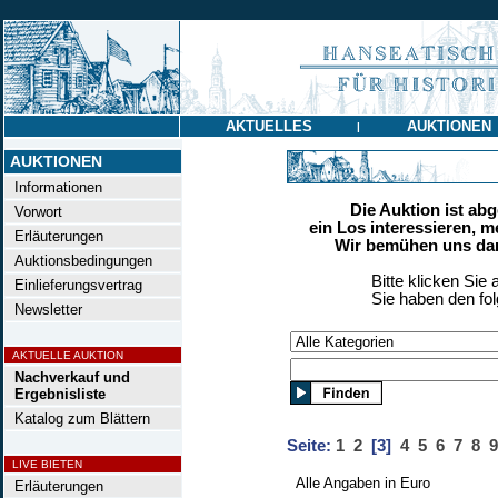
AKTUELLES
AUKTIONEN
|
AUKTIONEN
Informationen
Die Auktion ist ab
Vorwort
ein Los interessieren, m
Erläuterungen
Wir bemühen uns dan
Auktionsbedingungen
Bitte klicken Sie 
Einlieferungsvertrag
Sie haben den fo
Newsletter
AKTUELLE AUKTION
Nachverkauf und
Ergebnisliste
Katalog zum Blättern
Seite:
1
2
[3]
4
5
6
7
8
9
LIVE BIETEN
Alle Angaben in Euro
Erläuterungen