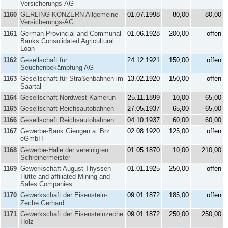
Versicherungs-AG
1160
GERLING-KONZERN Allgemeine
01.07.1998
80,00
80,00
Versicherungs-AG
1161
German Provincial and Communal
01.06.1928
200,00
offen
Banks Consolidated Agricultural
Loan
1162
Gesellschaft für
24.12.1921
150,00
offen
Seuchenbekämpfung AG
1163
Gesellschaft für Straßenbahnen im
13.02.1920
150,00
offen
Saartal
1164
Gesellschaft Nordwest-Kamerun
25.11.1899
10,00
65,00
1165
Gesellschaft Reichsautobahnen
27.05.1937
65,00
65,00
1166
Gesellschaft Reichsautobahnen
04.10.1937
60,00
60,00
1167
Gewerbe-Bank Giengen a. Brz.
02.08.1920
125,00
offen
eGmbH
1168
Gewerbe-Halle der vereinigten
01.05.1870
10,00
210,00
Schreinermeister
1169
Gewerkschaft August Thyssen-
01.01.1925
250,00
offen
Hütte and affiliated Mining and
Sales Companies
1170
Gewerkschaft der Eisenstein-
09.01.1872
185,00
offen
Zeche Gerhard
1171
Gewerkschaft der Eisensteinzeche
09.01.1872
250,00
250,00
Holz