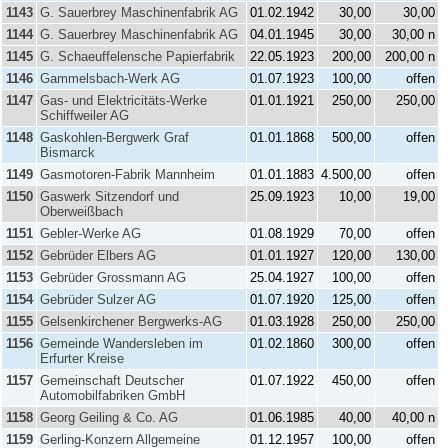
1143
G. Sauerbrey Maschinenfabrik AG
01.02.1942
30,00
30,00
1144
G. Sauerbrey Maschinenfabrik AG
04.01.1945
30,00
30,00 n
1145
G. Schaeuffelensche Papierfabrik
22.05.1923
200,00
200,00 n
1146
Gammelsbach-Werk AG
01.07.1923
100,00
offen
1147
Gas- und Elektricitäts-Werke
01.01.1921
250,00
250,00
Schiffweiler AG
1148
Gaskohlen-Bergwerk Graf
01.01.1868
500,00
offen
Bismarck
1149
Gasmotoren-Fabrik Mannheim
01.01.1883
4.500,00
offen
1150
Gaswerk Sitzendorf und
25.09.1923
10,00
19,00
Oberweißbach
1151
Gebler-Werke AG
01.08.1929
70,00
offen
1152
Gebrüder Elbers AG
01.01.1927
120,00
130,00
1153
Gebrüder Grossmann AG
25.04.1927
100,00
offen
1154
Gebrüder Sulzer AG
01.07.1920
125,00
offen
1155
Gelsenkirchener Bergwerks-AG
01.03.1928
250,00
250,00
1156
Gemeinde Wandersleben im
01.02.1860
300,00
offen
Erfurter Kreise
1157
Gemeinschaft Deutscher
01.07.1922
450,00
offen
Automobilfabriken GmbH
1158
Georg Geiling & Co. AG
01.06.1985
40,00
40,00 n
1159
Gerling-Konzern Allgemeine
01.12.1957
100,00
offen