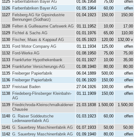
1125
Farbenfabriken Bayer AG
01.06.1958
75,00
offen
1126
Farbenfabriken Bayer AG
01.05.1964
60,00
offen
1127
Felsberg AG für Gipsindustrie
01.04.1923
150,00
150,00
Bennungen (Südharz)
1128
Felten & Guilleaume Carlswerk AG
01.11.1952
10,00
17,00
1129
Fichtel & Sachs AG
01.01.1976
65,00
110,00
1130
Fischer, Maas & Kappauf AG
01.05.1923
120,00
132,00 v
1131
Ford Motor Company AG
01.11.1934
125,00
offen
1132
Ford-Werke AG
01.08.1950
75,00
75,00
1133
Frankfurter Hypothekenbank
01.01.1927
10,00
35,00
1134
Frankfurter Versicherungs-AG
01.08.1940
80,00
80,00
1135
Freiberger Papierfabrik
06.04.1889
500,00
offen
1136
Freiberger Papierfabrik
01.06.1920
150,00
offen
1137
Freistaat Baden
27.04.1926
100,00
offen
1138
Friedeberg-Flinsberger Kleinbahn-
01.11.1909
150,00
offen
AG
1139
Friedrichroda-Kleinschmalkaldener
21.03.1838
1.500,00
1.500,00
Chausée
1140
G. Raiser Süddeutsche
01.03.1923
60,00
offen
Lederwarenfabrik AG
1141
G. Sauerbrey Maschinenfabrik AG
01.07.1933
50,00
50,00
1142
G. Sauerbrey Maschinenfabrik AG
01.09.1940
80,00
offen