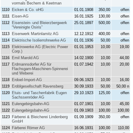
vormals Bechem & Keetman
1110
Eicken & Co. oHG
01.01.1908
350,00
offen
1111
Eisen-AG
16.01.1925
130,00
offen
1112
Eisenstein- und Bleierzbergwerk
25.01.1897
500,00
offen
“Vereinigte Osiris”
1113
Eisenwerk Martinlamitz AG
12.12.1912
400,00
offen
1114
Elektrische Isolierrohrwerke AG
01.01.1936
50,00
offen
1115
Elektrowerke AG (Electric Power
01.01.1953
10,00
19,00
Corp.)
1116
Emil Marold AG
14.02.1900
10,00
44,00
1117
Erdmannsdorfer AG für
01.07.1942
10,00
20,00
Flachsgarn-Maschinen-Spinnerei
und Weberei
1118
Erdoel-Import-AG
09.06.1923
10,00
16,00
1119
Erdölgesellschaft Ravensberg
30.09.1933
50,00
50,00 n
1120
Etuis- und Taschenfabrik Eugen
29.10.1923
125,00
offen
Sachssenröder AG
1121
Eulengebirgsbahn-AG
01.07.1901
10,00
45,00
1122
Eulengebirgsbahn-AG
01.09.1903
100,00
100,00
1123
Färberei & Bleicherei Lindenberg
01.09.1909
350,00
offen
GmbH
1124
Färberei Römer AG
16.06.1931
100,00
110,00