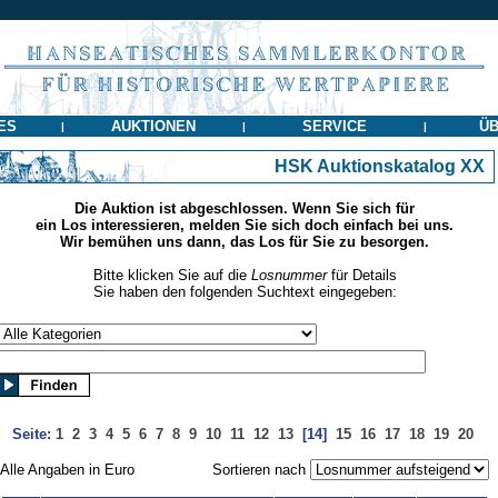
ES
AUKTIONEN
SERVICE
ÜB
|
|
|
HSK Auktionskatalog XX
Die Auktion ist abgeschlossen. Wenn Sie sich für
ein Los interessieren, melden Sie sich doch einfach bei uns.
Wir bemühen uns dann, das Los für Sie zu besorgen.
Bitte klicken Sie auf die
Losnummer
für Details
Sie haben den folgenden Suchtext eingegeben:
Seite:
1
2
3
4
5
6
7
8
9
10
11
12
13
[14]
15
16
17
18
19
20
Alle Angaben in Euro
Sortieren nach