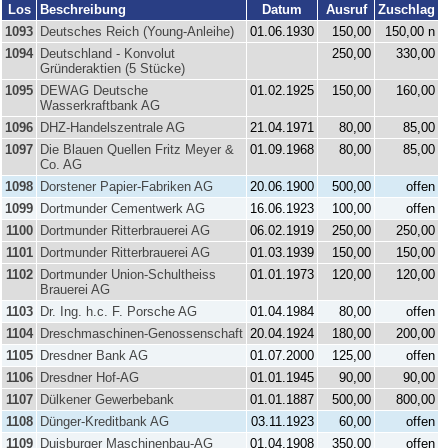
Los
Beschreibung
Datum
Ausruf
Zuschlag
1093
Deutsches Reich (Young-Anleihe)
01.06.1930
150,00
150,00 n
1094
Deutschland - Konvolut
250,00
330,00
Gründeraktien (5 Stücke)
1095
DEWAG Deutsche
01.02.1925
150,00
160,00
Wasserkraftbank AG
1096
DHZ-Handelszentrale AG
21.04.1971
80,00
85,00
1097
Die Blauen Quellen Fritz Meyer &
01.09.1968
80,00
85,00
Co. AG
1098
Dorstener Papier-Fabriken AG
20.06.1900
500,00
offen
1099
Dortmunder Cementwerk AG
16.06.1923
100,00
offen
1100
Dortmunder Ritterbrauerei AG
06.02.1919
250,00
250,00
1101
Dortmunder Ritterbrauerei AG
01.03.1939
150,00
150,00
1102
Dortmunder Union-Schultheiss
01.01.1973
120,00
120,00
Brauerei AG
1103
Dr. Ing. h.c. F. Porsche AG
01.04.1984
80,00
offen
1104
Dreschmaschinen-Genossenschaft
20.04.1924
180,00
200,00
1105
Dresdner Bank AG
01.07.2000
125,00
offen
1106
Dresdner Hof-AG
01.01.1945
90,00
90,00
1107
Dülkener Gewerbebank
01.01.1887
500,00
800,00
1108
Dünger-Kreditbank AG
03.11.1923
60,00
offen
1109
Duisburger Maschinenbau-AG
01.04.1908
350,00
offen