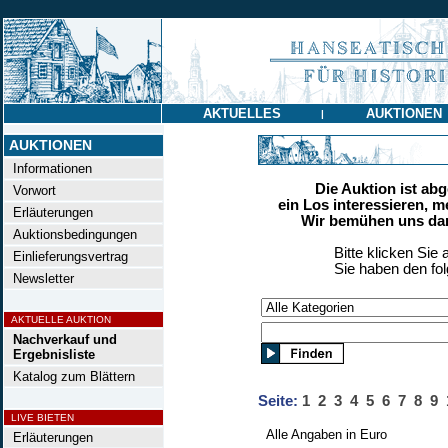
AKTUELLES
AUKTIONEN
|
AUKTIONEN
Informationen
Die Auktion ist ab
Vorwort
ein Los interessieren, m
Erläuterungen
Wir bemühen uns dan
Auktionsbedingungen
Bitte klicken Sie 
Einlieferungsvertrag
Sie haben den fo
Newsletter
AKTUELLE AUKTION
Nachverkauf und
Ergebnisliste
Katalog zum Blättern
Seite:
1
2
3
4
5
6
7
8
9
LIVE BIETEN
Alle Angaben in Euro
Erläuterungen