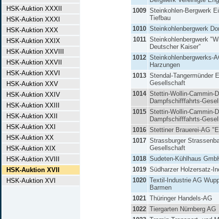
HSK-Auktion XXXII
1009
Steinkohlen-Bergwerk Ei
Tiefbau
HSK-Auktion XXXI
1010
Steinkohlenbergwerk Do
HSK-Auktion XXX
1011
Steinkohlenbergwerk "W
HSK-Auktion XXIX
Deutscher Kaiser”
HSK-Auktion XXVIII
1012
Steinkohlenbergwerks-
HSK-Auktion XXVII
Harzungen
HSK-Auktion XXVI
1013
Stendal-Tangermünder E
Gesellschaft
HSK-Auktion XXV
1014
Stettin-Wollin-Cammin-
HSK-Auktion XXIV
Dampfschifffahrts-Gese
HSK-Auktion XXIII
1015
Stettin-Wollin-Cammin-
HSK-Auktion XXII
Dampfschifffahrts-Gese
HSK-Auktion XXI
1016
Stettiner Brauerei-AG "
HSK-Auktion XX
1017
Strassburger Strassenb
Gesellschaft
HSK-Auktion XIX
1018
Sudeten-Kühlhaus Gmb
HSK-Auktion XVIII
1019
Südharzer Holzersatz-In
HSK-Auktion XVII
1020
Textil-Industrie AG Wupp
HSK-Auktion XVI
Barmen
1021
Thüringer Handels-AG
1022
Tiergarten Nürnberg AG