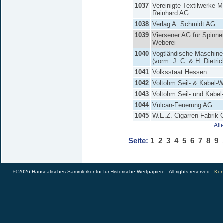
1037
Vereinigte Textilwerke 
Reinhard AG
1038
Verlag A. Schmidt AG
1039
Viersener AG für Spinne
Weberei
1040
Vogtländische Maschine
(vorm. J. C. & H. Dietri
1041
Volksstaat Hessen
1042
Voltohm Seil- & Kabel-
1043
Voltohm Seil- und Kabe
1044
Vulcan-Feuerung AG
1045
W.E.Z. Cigarren-Fabrik
All
Seite:
1
2
3
4
5
6
7
8
9
© 2026 Hanseatisches Sammlerkontor für Historische Wertpapiere - All rights reserved -
Kon