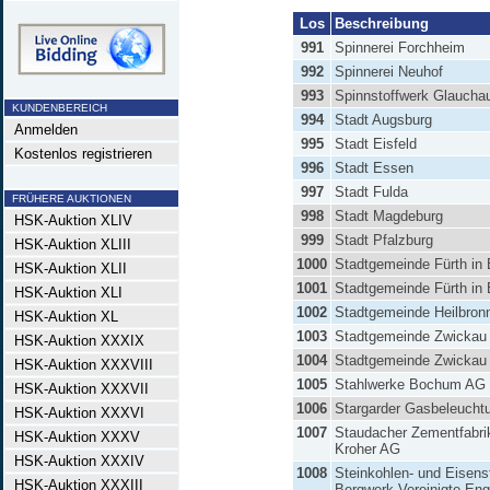
Los
Beschreibung
991
Spinnerei Forchheim
992
Spinnerei Neuhof
993
Spinnstoffwerk Glaucha
KUNDENBEREICH
994
Stadt Augsburg
Anmelden
995
Stadt Eisfeld
Kostenlos registrieren
996
Stadt Essen
997
Stadt Fulda
FRÜHERE AUKTIONEN
998
Stadt Magdeburg
HSK-Auktion XLIV
999
Stadt Pfalzburg
HSK-Auktion XLIII
1000
Stadtgemeinde Fürth in
HSK-Auktion XLII
1001
Stadtgemeinde Fürth in
HSK-Auktion XLI
1002
Stadtgemeinde Heilbron
HSK-Auktion XL
1003
Stadtgemeinde Zwickau
HSK-Auktion XXXIX
1004
Stadtgemeinde Zwickau
HSK-Auktion XXXVIII
1005
Stahlwerke Bochum AG
HSK-Auktion XXXVII
1006
Stargarder Gasbeleuch
HSK-Auktion XXXVI
1007
Staudacher Zementfabri
HSK-Auktion XXXV
Kroher AG
HSK-Auktion XXXIV
1008
Steinkohlen- und Eisens
HSK-Auktion XXXIII
Bergwerk Vereinigte Eng