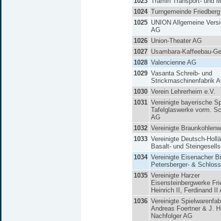
1023
Tramin Transport- und M
1024
Turngemeinde Friedberg
1025
UNION Allgemeine Versi
AG
1026
Union-Theater AG
1027
Usambara-Kaffeebau-Ges
1028
Valencienne AG
1029
Vasanta Schreib- und
Strickmaschinenfabrik 
1030
Verein Lehrerheim e.V.
1031
Vereinigte bayerische Sp
Tafelglaswerke vorm. S
AG
1032
Vereinigte Braunkohlen
1033
Vereinigte Deutsch-Holl
Basalt- und Steingesells
1034
Vereinigte Eisenacher B
Petersberger- & Schlos
1035
Vereinigte Harzer
Eisensteinbergwerke Frie
Heinrich II, Ferdinand II
1036
Vereinigte Spielwarenfab
Andreas Foertner & J. H
Nachfolger AG