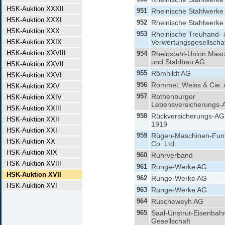
HSK-Auktion XXXII
951
Rheinische Stahlwerke
HSK-Auktion XXXI
952
Rheinische Stahlwerke
HSK-Auktion XXX
953
Rheinische Treuhand- 
HSK-Auktion XXIX
Verwertungsgesellscha
HSK-Auktion XXVIII
954
Rheinstahl-Union Masc
und Stahlbau AG
HSK-Auktion XXVII
955
Römhildt AG
HSK-Auktion XXVI
956
Rommel, Weiss & Cie.
HSK-Auktion XXV
957
Rothenburger
HSK-Auktion XXIV
Lebensversicherungs-
HSK-Auktion XXIII
958
Rückversicherungs-AG
HSK-Auktion XXII
1919
HSK-Auktion XXI
959
Rügen-Maschinen-Fun
HSK-Auktion XX
Co. Ltd.
HSK-Auktion XIX
960
Ruhrverband
HSK-Auktion XVIII
961
Runge-Werke AG
HSK-Auktion XVII
962
Runge-Werke AG
HSK-Auktion XVI
963
Runge-Werke AG
964
Ruscheweyh AG
965
Saal-Unstrut-Eisenbah
Gesellschaft