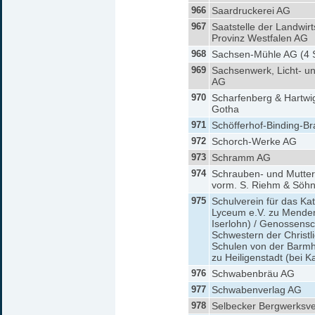
966
Saardruckerei AG
967
Saatstelle der Landwirt
Provinz Westfalen AG
968
Sachsen-Mühle AG (4 
969
Sachsenwerk, Licht- un
AG
970
Scharfenberg & Hartwi
Gotha
971
Schöfferhof-Binding-Br
972
Schorch-Werke AG
973
Schramm AG
974
Schrauben- und Mutter
vorm. S. Riehm & Söh
975
Schulverein für das Ka
Lyceum e.V. zu Menden
Iserlohn) / Genossensc
Schwestern der Christl
Schulen von der Barmh
zu Heiligenstadt (bei K
976
Schwabenbräu AG
977
Schwabenverlag AG
978
Selbecker Bergwerksve