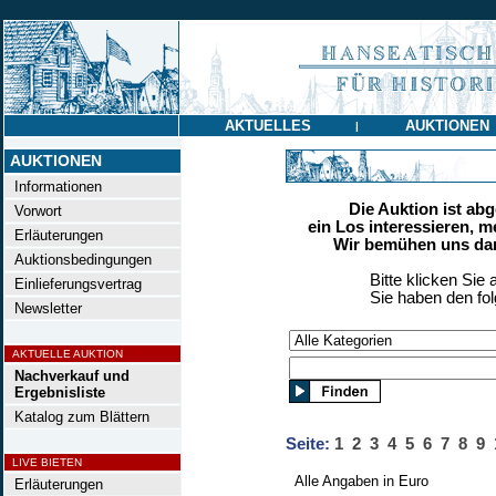
AKTUELLES
AUKTIONEN
|
AUKTIONEN
Informationen
Die Auktion ist ab
Vorwort
ein Los interessieren, m
Erläuterungen
Wir bemühen uns dan
Auktionsbedingungen
Bitte klicken Sie 
Einlieferungsvertrag
Sie haben den fo
Newsletter
AKTUELLE AUKTION
Nachverkauf und
Ergebnisliste
Katalog zum Blättern
Seite:
1
2
3
4
5
6
7
8
9
LIVE BIETEN
Alle Angaben in Euro
Erläuterungen