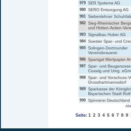
979
SER Systeme AG
980
SERO Entsorgung AG
981
Siebenlehner Schuhfab
982
Sieg-Rheinischer Berg
und Hütten-Actien-Vere
983
Signalbau Huber AG
984
Soester Spar- und Cre
985
Solingen-Dortmunder
Vereinsbrauerei
986
Spanigal Wertpapier A
987
Spar- und Baugenosse
Coswig und Umg. eG
988
Spar- und Vorschuss-V
Grosshartmannsdorf
989
Sparkasse der Königlic
Bayerischen Stadt Rot
990
Spinnerei Deutschland
All
Seite:
1
2
3
4
5
6
7
8
9