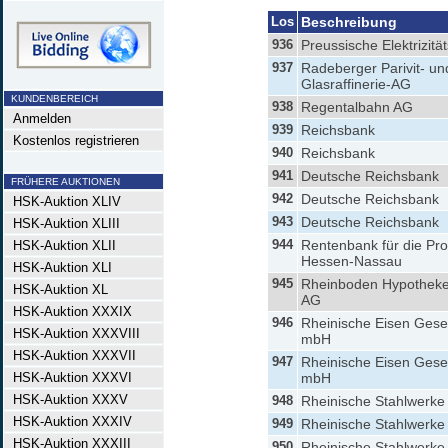
Los
Beschreibung
936
Preussische Elektrizitä
937
Radeberger Parivit- un
Glasraffinerie-AG
KUNDENBEREICH
938
Regentalbahn AG
Anmelden
939
Reichsbank
Kostenlos registrieren
940
Reichsbank
941
Deutsche Reichsbank
FRÜHERE AUKTIONEN
942
Deutsche Reichsbank
HSK-Auktion XLIV
943
Deutsche Reichsbank
HSK-Auktion XLIII
944
Rentenbank für die Pro
HSK-Auktion XLII
Hessen-Nassau
HSK-Auktion XLI
945
Rheinboden Hypothek
HSK-Auktion XL
AG
HSK-Auktion XXXIX
946
Rheinische Eisen Gesel
HSK-Auktion XXXVIII
mbH
HSK-Auktion XXXVII
947
Rheinische Eisen Gesel
HSK-Auktion XXXVI
mbH
HSK-Auktion XXXV
948
Rheinische Stahlwerke
HSK-Auktion XXXIV
949
Rheinische Stahlwerke
HSK-Auktion XXXIII
950
Rheinische Stahlwerke