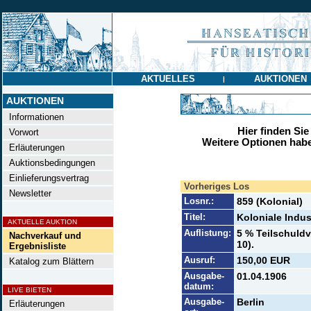
AKTUELLES
AUKTIONEN
|
AUKTIONEN
Informationen
Hier finden Sie
Vorwort
Weitere Optionen habe
Erläuterungen
Auktionsbedingungen
Einlieferungsvertrag
Vorheriges Los
Newsletter
Losnr.:
859 (Kolonial)
Titel:
Koloniale Indus
AKTUELLE AUKTION
Auflistung:
5 % Teilschuldv
Nachverkauf und
10).
Ergebnisliste
Ausruf:
150,00 EUR
Katalog zum Blättern
Ausgabe-
01.04.1906
datum:
LIVE BIETEN
Ausgabe-
Berlin
Erläuterungen