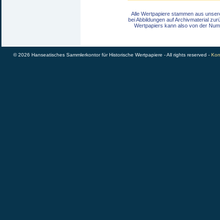
Alle Wertpapiere stammen aus unser
bei Abbildungen auf Archivmaterial zu
Wertpapiers kann also von der Num
© 2026 Hanseatisches Sammlerkontor für Historische Wertpapiere - All rights reserved -
Kon