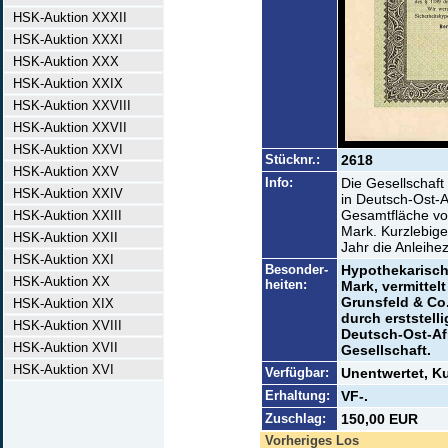
HSK-Auktion XXXII
HSK-Auktion XXXI
HSK-Auktion XXX
HSK-Auktion XXIX
HSK-Auktion XXVIII
HSK-Auktion XXVII
HSK-Auktion XXVI
Stücknr.:
2618
HSK-Auktion XXV
Info:
Die Gesellschaf
HSK-Auktion XXIV
in Deutsch-Ost-A
Gesamtfläche von
HSK-Auktion XXIII
Mark. Kurzlebig
HSK-Auktion XXII
Jahr die Anleihe
HSK-Auktion XXI
Besonder-
Hypothekarisch 
HSK-Auktion XX
heiten:
Mark, vermittel
Grunsfeld & Co.
HSK-Auktion XIX
durch erststell
HSK-Auktion XVIII
Deutsch-Ost-Af
HSK-Auktion XVII
Gesellschaft.
HSK-Auktion XVI
Verfügbar:
Unentwertet, Ku
Erhaltung:
VF-.
Zuschlag:
150,00 EUR
Vorheriges Los