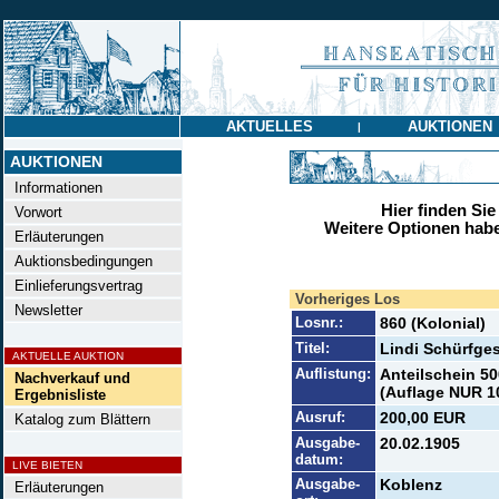
AKTUELLES
AUKTIONEN
|
AUKTIONEN
Informationen
Hier finden Sie
Vorwort
Weitere Optionen habe
Erläuterungen
Auktionsbedingungen
Einlieferungsvertrag
Vorheriges Los
Newsletter
Losnr.:
860 (Kolonial)
Titel:
Lindi Schürfge
AKTUELLE AUKTION
Auflistung:
Anteilschein 50
Nachverkauf und
(Auflage NUR 1
Ergebnisliste
Ausruf:
200,00 EUR
Katalog zum Blättern
Ausgabe-
20.02.1905
datum:
LIVE BIETEN
Ausgabe-
Koblenz
Erläuterungen