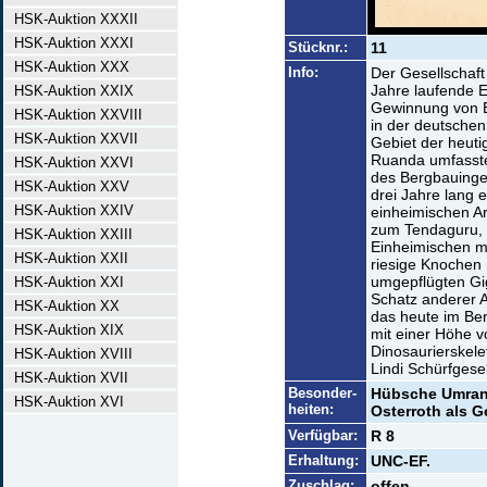
HSK-Auktion XXXII
HSK-Auktion XXXI
Stücknr.:
11
HSK-Auktion XXX
Info:
Der Gesellschaft
Jahre laufende 
HSK-Auktion XXIX
Gewinnung von E
HSK-Auktion XXVIII
in der deutschen
HSK-Auktion XXVII
Gebiet der heuti
Ruanda umfasste)
HSK-Auktion XXVI
des Bergbauingen
HSK-Auktion XXV
drei Jahre lang 
HSK-Auktion XXIV
einheimischen Arb
zum Tendaguru, 
HSK-Auktion XXIII
Einheimischen m
HSK-Auktion XXII
riesige Knochen 
umgepflügten Gig
HSK-Auktion XXI
Schatz anderer Ar
HSK-Auktion XX
das heute im Ber
HSK-Auktion XIX
mit einer Höhe v
Dinosaurierskelet
HSK-Auktion XVIII
Lindi Schürfgesel
HSK-Auktion XVII
Besonder-
Hübsche Umrandu
HSK-Auktion XVI
heiten:
Osterroth als G
Verfügbar:
R 8
Erhaltung:
UNC-EF.
Zuschlag:
offen