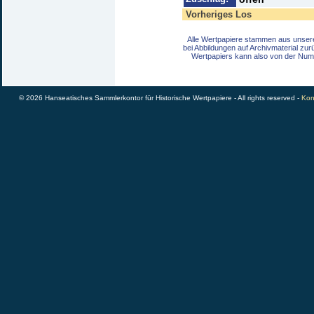
Vorheriges Los
Alle Wertpapiere stammen aus unser
bei Abbildungen auf Archivmaterial zu
Wertpapiers kann also von der Num
© 2026 Hanseatisches Sammlerkontor für Historische Wertpapiere - All rights reserved -
Kon