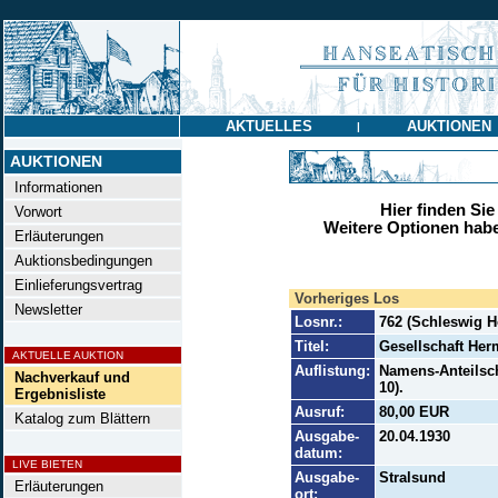
AKTUELLES
AUKTIONEN
|
AUKTIONEN
Informationen
Hier finden Sie
Vorwort
Weitere Optionen habe
Erläuterungen
Auktionsbedingungen
Einlieferungsvertrag
Vorheriges Los
Newsletter
Losnr.:
762 (Schleswig 
Titel:
Gesellschaft Her
AKTUELLE AUKTION
Auflistung:
Namens-Anteilsche
Nachverkauf und
10).
Ergebnisliste
Ausruf:
80,00 EUR
Katalog zum Blättern
Ausgabe-
20.04.1930
datum:
LIVE BIETEN
Ausgabe-
Stralsund
Erläuterungen
ort: