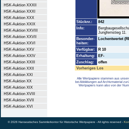
HSK-Auktion XXXII
HSK-Auktion XXXI
HSK-Auktion XXX
Stücknr.:
842
HSK-Auktion XXIX
Info:
Bergbaugesellschaf
HSK-Auktion XXVIII
Jungfernstieg 11.
HSK-Auktion XXVII
Besonder-
Lochentwertet (R
HSK-Auktion XXVI
heiten:
HSK-Auktion XXV
Verfügbar:
R 10
HSK-Auktion XXIV
Erhaltung:
EF-
HSK-Auktion XXIII
Zuschlag:
offen
Vorheriges Los
HSK-Auktion XXII
HSK-Auktion XXI
Alle Wertpapiere stammen aus unser
HSK-Auktion XX
bei Abbildungen auf Archivmaterial zu
Wertpapiers kann also von der Num
HSK-Auktion XIX
HSK-Auktion XVIII
HSK-Auktion XVII
HSK-Auktion XVI
© 2026 Hanseatisches Sammlerkontor für Historische Wertpapiere - All rights reserved -
Kon