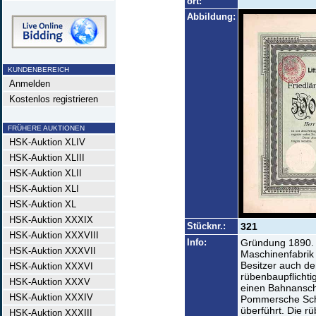
ort:
Abbildung:
KUNDENBEREICH
Anmelden
Kostenlos registrieren
FRÜHERE AUKTIONEN
HSK-Auktion XLIV
HSK-Auktion XLIII
HSK-Auktion XLII
HSK-Auktion XLI
HSK-Auktion XL
HSK-Auktion XXXIX
Stücknr.:
321
HSK-Auktion XXXVIII
Info:
Gründung 1890. E
HSK-Auktion XXXVII
Maschinenfabrik 
Besitzer auch den
HSK-Auktion XXXVI
rübenbaupflichti
HSK-Auktion XXXV
einen Bahnansch
HSK-Auktion XXXIV
Pommersche Sch
überführt. Die r
HSK-Auktion XXXIII