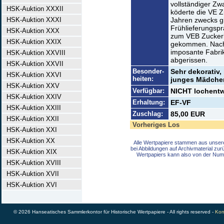
vollständiger Zw
HSK-Auktion XXXII
köderte die VE Z
HSK-Auktion XXXI
Jahren zwecks g
Frühlieferungsprä
HSK-Auktion XXX
zum VEB Zuckerk
HSK-Auktion XXIX
gekommen. Nach d
imposante Fabrik
HSK-Auktion XXVIII
abgerissen.
HSK-Auktion XXVII
Besonder-
Sehr dekorativ,
HSK-Auktion XXVI
heiten:
junges Mädchen 
HSK-Auktion XXV
Verfügbar:
NICHT lochentwe
HSK-Auktion XXIV
Erhaltung:
EF-VF
HSK-Auktion XXIII
Zuschlag:
85,00 EUR
HSK-Auktion XXII
Vorheriges Los
HSK-Auktion XXI
HSK-Auktion XX
Alle Wertpapiere stammen aus unser
bei Abbildungen auf Archivmaterial zu
HSK-Auktion XIX
Wertpapiers kann also von der Num
HSK-Auktion XVIII
HSK-Auktion XVII
HSK-Auktion XVI
© 2026 Hanseatisches Sammlerkontor für Historische Wertpapiere - All rights reserved -
Kon