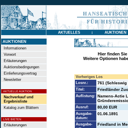
AKTUELLES
AUKTIONEN
|
AUKTIONEN
Informationen
Hier finden Sie
Vorwort
Weitere Optionen habe
Erläuterungen
Auktionsbedingungen
Einlieferungsvertrag
Vorheriges Los
Newsletter
Losnr.:
761 (Schleswig
Titel:
Friedländer Zuc
AKTUELLE AUKTION
Auflistung:
Namens-Actie Li
Nachverkauf und
Gründeremission
Ergebnisliste
Ausruf:
80,00 EUR
Katalog zum Blättern
Ausgabe-
01.06.1891
datum:
LIVE BIETEN
Ausgabe-
Friedland in M
Erläuterungen