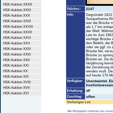
HSK-Auktion XXXII
Stücknr.:
2147
HSK-Auktion XXXI
Info:
Gegründet 1812 z
HSK-Auktion XXX
Susquehanna Rive
HSK-Auktion XXIX
war die Brücke 
HSK-Auktion XXVIII
als 1,7 km entsp
der Welt. Währe
HSK-Auktion XXVII
Lee im Juni 1863
HSK-Auktion XXVI
wichtige Brücke
den Befehl, die 
HSK-Auktion XXV
oder sie ggf. zu 
HSK-Auktion XXIV
Brücke fiel, vers
HSK-Auktion XXIII
Brücke zu spreng
Brücke an. Da d
HSK-Auktion XXII
Verjährung kennt,
HSK-Auktion XXI
die Zerstörung d
HSK-Auktion XX
werden muß. Der 
auf heute 170 Mi
HSK-Auktion XIX
Verfügbar:
Unentwertet. Ei
HSK-Auktion XVIII
hochinteressant
HSK-Auktion XVII
Erhaltung:
VF
HSK-Auktion XVI
Zuschlag:
offen
Vorheriges Los
Alle Wertpapiere stammen aus unser