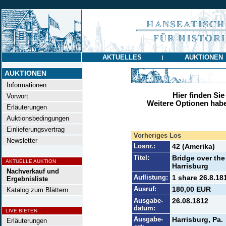
AKTUELLES
AUKTIONEN
|
AUKTIONEN
Informationen
Hier finden Sie
Vorwort
Weitere Optionen habe
Erläuterungen
Auktionsbedingungen
Einlieferungsvertrag
Vorheriges Los
Newsletter
Losnr.:
42 (Amerika)
Titel:
Bridge over the
AKTUELLE AUKTION
Harrisburg
Nachverkauf und
Auflistung:
1 share 26.8.18
Ergebnisliste
Ausruf:
180,00 EUR
Katalog zum Blättern
Ausgabe-
26.08.1812
datum:
LIVE BIETEN
Ausgabe-
Harrisburg, Pa.
Erläuterungen