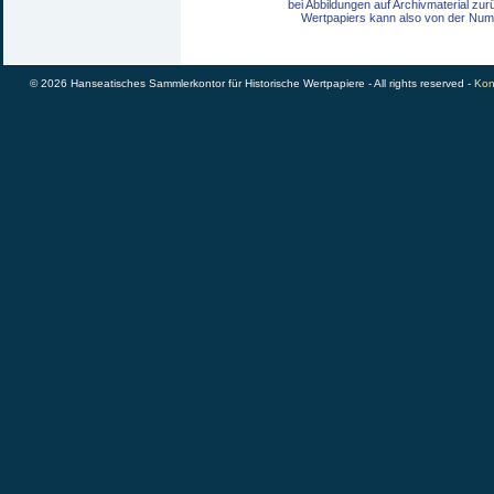
bei Abbildungen auf Archivmaterial zu
Wertpapiers kann also von der Num
© 2026 Hanseatisches Sammlerkontor für Historische Wertpapiere - All rights reserved -
Kon