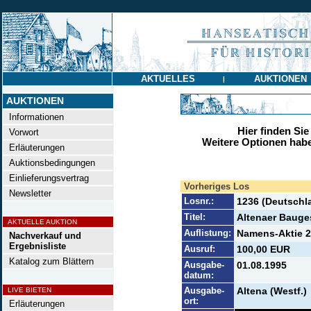
AKTUELLES
AUKTIONEN
|
AUKTIONEN
Informationen
Hier finden Sie
Vorwort
Weitere Optionen habe
Erläuterungen
Auktionsbedingungen
Einlieferungsvertrag
Vorheriges Los
Newsletter
Losnr.:
1236 (Deutschl
Titel:
Altenaer Bauges
AKTUELLE AUKTION
Auflistung:
Namens-Aktie 20
Nachverkauf und
Ergebnisliste
Ausruf:
100,00 EUR
Katalog zum Blättern
Ausgabe-
01.08.1995
datum:
Ausgabe-
Altena (Westf.)
LIVE BIETEN
ort:
Erläuterungen