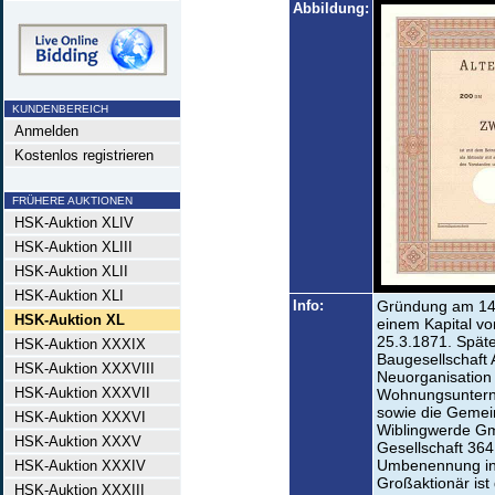
Abbildung:
KUNDENBEREICH
Anmelden
Kostenlos registrieren
FRÜHERE AUKTIONEN
HSK-Auktion XLIV
HSK-Auktion XLIII
HSK-Auktion XLII
HSK-Auktion XLI
Info:
Gründung am 14.2
HSK-Auktion XL
einem Kapital vo
25.3.1871. Späte
HSK-Auktion XXXIX
Baugesellschaft
HSK-Auktion XXXVIII
Neuorganisation
HSK-Auktion XXXVII
Wohnungsuntern
sowie die Gemei
HSK-Auktion XXXVI
Wiblingwerde G
HSK-Auktion XXXV
Gesellschaft 36
Umbenennung in 
HSK-Auktion XXXIV
Großaktionär ist 
HSK-Auktion XXXIII