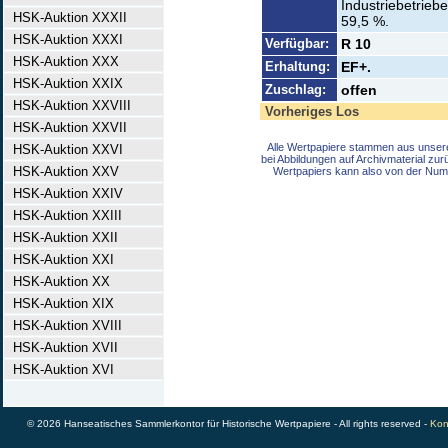
Industriebetrieb
HSK-Auktion XXXII
59,5 %.
HSK-Auktion XXXI
Verfügbar:
R 10
HSK-Auktion XXX
Erhaltung:
EF+.
HSK-Auktion XXIX
Zuschlag:
offen
HSK-Auktion XXVIII
Vorheriges Los
HSK-Auktion XXVII
Alle Wertpapiere stammen aus unser
HSK-Auktion XXVI
bei Abbildungen auf Archivmaterial zu
HSK-Auktion XXV
Wertpapiers kann also von der Num
HSK-Auktion XXIV
HSK-Auktion XXIII
HSK-Auktion XXII
HSK-Auktion XXI
HSK-Auktion XX
HSK-Auktion XIX
HSK-Auktion XVIII
HSK-Auktion XVII
HSK-Auktion XVI
© 2026 Hanseatisches Sammlerkontor für Historische Wertpapiere - All rights reserved -
Kon