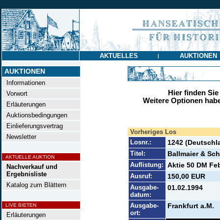
AKTUELLES
AUKTIONEN
|
AUKTIONEN
Informationen
Hier finden Sie
Vorwort
Weitere Optionen habe
Erläuterungen
Auktionsbedingungen
Einlieferungsvertrag
Vorheriges Los
Newsletter
Losnr.:
1242 (Deutschl
Titel:
Ballmaier & Sch
AKTUELLE AUKTION
Auflistung:
Aktie 50 DM Febr
Nachverkauf und
Ergebnisliste
Ausruf:
150,00 EUR
Katalog zum Blättern
Ausgabe-
01.02.1994
datum:
Ausgabe-
Frankfurt a.M.
LIVE BIETEN
ort:
Erläuterungen