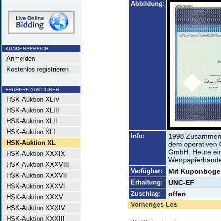
Abbildung:
KUNDENBEREICH
Anmelden
Kostenlos registrieren
FRÜHERE AUKTIONEN
HSK-Auktion XLIV
HSK-Auktion XLIII
HSK-Auktion XLII
HSK-Auktion XLI
Info:
1998 Zusammenfü
HSK-Auktion XL
dem operativen 
GmbH. Heute ei
HSK-Auktion XXXIX
Wertpapierhande
HSK-Auktion XXXVIII
Verfügbar:
Mit Kuponbogen
HSK-Auktion XXXVII
Erhaltung:
UNC-EF
HSK-Auktion XXXVI
Zuschlag:
offen
HSK-Auktion XXXV
Vorheriges Los
HSK-Auktion XXXIV
HSK-Auktion XXXIII