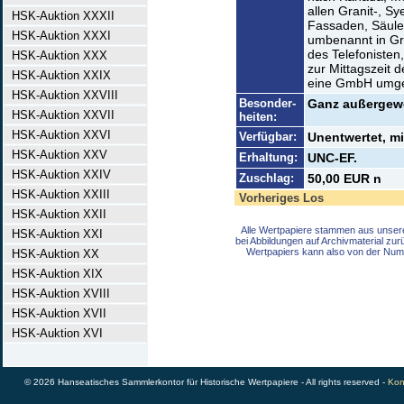
allen Granit-, S
HSK-Auktion XXXII
Fassaden, Säule
HSK-Auktion XXXI
umbenannt in Gr
des Telefonisten
HSK-Auktion XXX
zur Mittagszeit 
HSK-Auktion XXIX
eine GmbH umge
HSK-Auktion XXVIII
Besonder-
Ganz außergewö
HSK-Auktion XXVII
heiten:
HSK-Auktion XXVI
Verfügbar:
Unentwertet, mi
HSK-Auktion XXV
Erhaltung:
UNC-EF.
HSK-Auktion XXIV
Zuschlag:
50,00 EUR n
HSK-Auktion XXIII
Vorheriges Los
HSK-Auktion XXII
Alle Wertpapiere stammen aus unser
HSK-Auktion XXI
bei Abbildungen auf Archivmaterial zu
Wertpapiers kann also von der Num
HSK-Auktion XX
HSK-Auktion XIX
HSK-Auktion XVIII
HSK-Auktion XVII
HSK-Auktion XVI
© 2026 Hanseatisches Sammlerkontor für Historische Wertpapiere - All rights reserved -
Kon