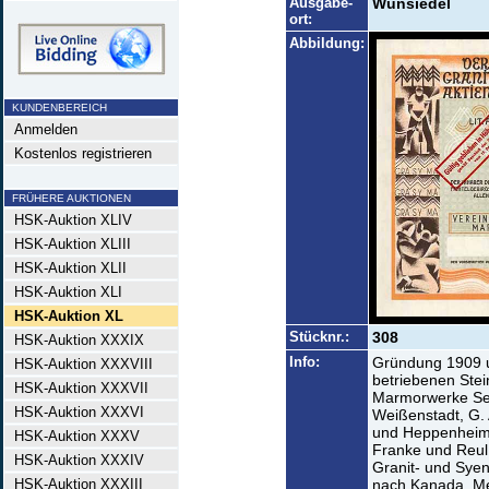
Ausgabe-
Wunsiedel
ort:
Abbildung:
KUNDENBEREICH
Anmelden
Kostenlos registrieren
FRÜHERE AUKTIONEN
HSK-Auktion XLIV
HSK-Auktion XLIII
HSK-Auktion XLII
HSK-Auktion XLI
HSK-Auktion XL
Stücknr.:
308
HSK-Auktion XXXIX
Info:
Gründung 1909 u
HSK-Auktion XXXVIII
betriebenen Stei
HSK-Auktion XXXVII
Marmorwerke Se
HSK-Auktion XXXVI
Weißenstadt, G. 
und Heppenheim, 
HSK-Auktion XXXV
Franke und Reul 
HSK-Auktion XXXIV
Granit- und Syeni
HSK-Auktion XXXIII
nach Kanada, Me