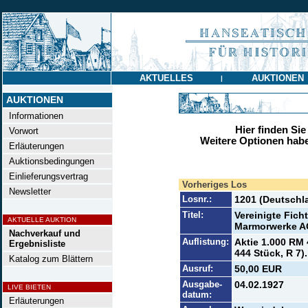
AKTUELLES
AUKTIONEN
|
AUKTIONEN
Informationen
Hier finden Sie
Vorwort
Weitere Optionen habe
Erläuterungen
Auktionsbedingungen
Einlieferungsvertrag
Vorheriges Los
Newsletter
Losnr.:
1201 (Deutschl
Titel:
Vereinigte Fich
AKTUELLE AUKTION
Marmorwerke A
Nachverkauf und
Auflistung:
Aktie 1.000 RM 
Ergebnisliste
444 Stück, R 7).
Katalog zum Blättern
Ausruf:
50,00 EUR
Ausgabe-
04.02.1927
LIVE BIETEN
datum:
Erläuterungen