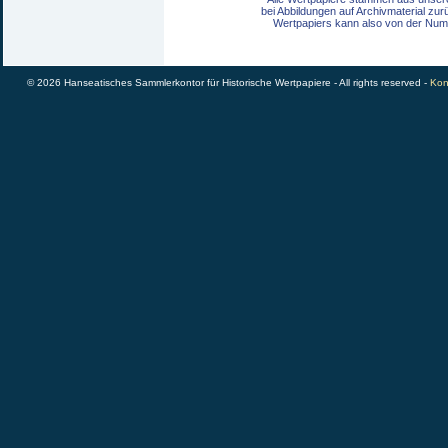
bei Abbildungen auf Archivmaterial zu
Wertpapiers kann also von der Num
© 2026 Hanseatisches Sammlerkontor für Historische Wertpapiere - All rights reserved -
Kon