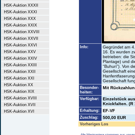
HSK-Auktion XXXII
HSK-Auktion XXXI
HSK-Auktion XXX
HSK-Auktion XXIX
HSK-Auktion XXVIII
HSK-Auktion XXVII
HSK-Auktion XXVI
Info:
Gegründet am 4.4.
HSK-Auktion XXV
16. Es wurden zw
betrieben: die Si
HSK-Auktion XXIV
Plantage) und di
HSK-Auktion XXIII
“Buhuri”). Von d
Gesellschaft ein
HSK-Auktion XXII
Hanfentfaserungsa
HSK-Auktion XXI
Gesellschaft fung
HSK-Auktion XX
Besonder-
Mit Rückzahlun
HSK-Auktion XIX
heiten:
HSK-Auktion XVIII
Verfügbar:
Einzelstück au
Knickfalten. (R 
HSK-Auktion XVII
Erhaltung:
EF-VF
HSK-Auktion XVI
Zuschlag:
500,00 EUR
Vorheriges Los
Alle Wertpapiere stammen aus unser