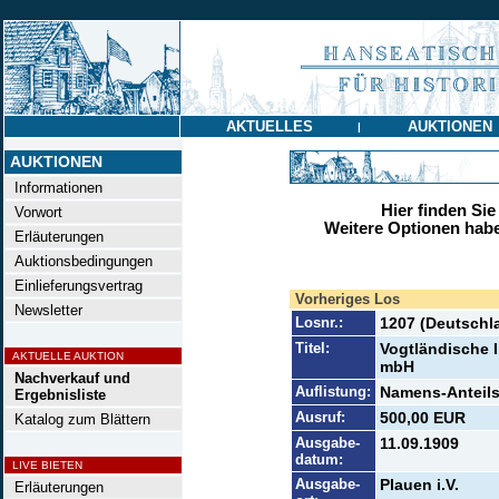
AKTUELLES
AUKTIONEN
|
AUKTIONEN
Informationen
Hier finden Sie
Vorwort
Weitere Optionen habe
Erläuterungen
Auktionsbedingungen
Einlieferungsvertrag
Vorheriges Los
Newsletter
Losnr.:
1207 (Deutschl
Titel:
Vogtländische I
AKTUELLE AUKTION
mbH
Nachverkauf und
Auflistung:
Namens-Anteilsc
Ergebnisliste
Ausruf:
500,00 EUR
Katalog zum Blättern
Ausgabe-
11.09.1909
datum:
LIVE BIETEN
Ausgabe-
Plauen i.V.
Erläuterungen