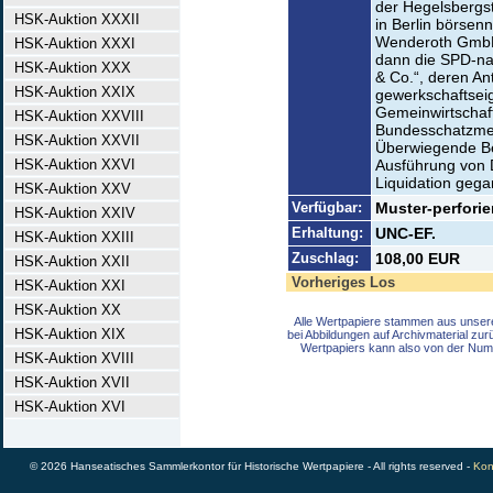
der Hegelsbergstr
HSK-Auktion XXXII
in Berlin börsen
Wenderoth GmbH”
HSK-Auktion XXXI
dann die SPD-na
HSK-Auktion XXX
& Co.“, deren Ant
HSK-Auktion XXIX
gewerkschaftseig
Gemeinwirtschaf
HSK-Auktion XXVIII
Bundesschatzmei
HSK-Auktion XXVII
Überwiegende Be
HSK-Auktion XXVI
Ausführung von D
Liquidation gega
HSK-Auktion XXV
Verfügbar:
Muster-perforier
HSK-Auktion XXIV
Erhaltung:
UNC-EF.
HSK-Auktion XXIII
Zuschlag:
108,00 EUR
HSK-Auktion XXII
Vorheriges Los
HSK-Auktion XXI
HSK-Auktion XX
Alle Wertpapiere stammen aus unser
HSK-Auktion XIX
bei Abbildungen auf Archivmaterial zu
Wertpapiers kann also von der Num
HSK-Auktion XVIII
HSK-Auktion XVII
HSK-Auktion XVI
© 2026 Hanseatisches Sammlerkontor für Historische Wertpapiere - All rights reserved -
Kon