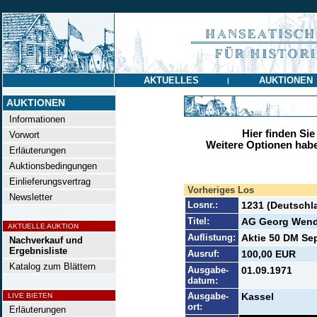
AKTUELLES
AUKTIONEN
|
AUKTIONEN
Informationen
Hier finden Sie
Vorwort
Weitere Optionen habe
Erläuterungen
Auktionsbedingungen
Einlieferungsvertrag
Vorheriges Los
Newsletter
Losnr.:
1231 (Deutschl
Titel:
AG Georg Wend
AKTUELLE AUKTION
Auflistung:
Aktie 50 DM Sept
Nachverkauf und
Ergebnisliste
Ausruf:
100,00 EUR
Katalog zum Blättern
Ausgabe-
01.09.1971
datum:
Ausgabe-
Kassel
LIVE BIETEN
ort:
Erläuterungen