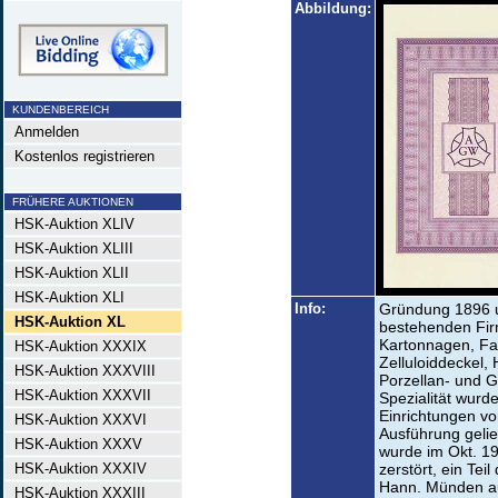
Abbildung:
KUNDENBEREICH
Anmelden
Kostenlos registrieren
FRÜHERE AUKTIONEN
HSK-Auktion XLIV
HSK-Auktion XLIII
HSK-Auktion XLII
HSK-Auktion XLI
Info:
Gründung 1896 u
HSK-Auktion XL
bestehenden Fir
Kartonnagen, Fal
HSK-Auktion XXXIX
Zelluloiddeckel,
HSK-Auktion XXXVIII
Porzellan- und G
HSK-Auktion XXXVII
Spezialität wurd
Einrichtungen vo
HSK-Auktion XXXVI
Ausführung gelief
HSK-Auktion XXXV
wurde im Okt. 19
HSK-Auktion XXXIV
zerstört, ein Tei
Hann. Münden au
HSK-Auktion XXXIII