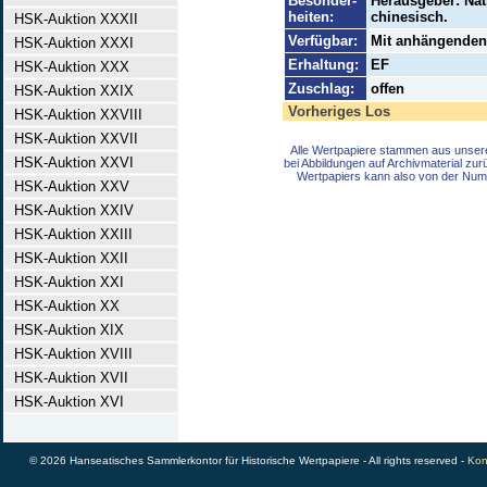
Besonder-
Herausgeber: Nat
heiten:
chinesisch.
HSK-Auktion XXXII
Verfügbar:
Mit anhängenden 
HSK-Auktion XXXI
Erhaltung:
EF
HSK-Auktion XXX
Zuschlag:
offen
HSK-Auktion XXIX
Vorheriges Los
HSK-Auktion XXVIII
HSK-Auktion XXVII
Alle Wertpapiere stammen aus unser
HSK-Auktion XXVI
bei Abbildungen auf Archivmaterial zu
Wertpapiers kann also von der Num
HSK-Auktion XXV
HSK-Auktion XXIV
HSK-Auktion XXIII
HSK-Auktion XXII
HSK-Auktion XXI
HSK-Auktion XX
HSK-Auktion XIX
HSK-Auktion XVIII
HSK-Auktion XVII
HSK-Auktion XVI
© 2026 Hanseatisches Sammlerkontor für Historische Wertpapiere - All rights reserved -
Kon