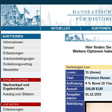
AKTUELLES
AUKTIONEN
|
AUKTIONEN
Informationen
Hier finden Sie
Vorwort
Weitere Optionen habe
Erläuterungen
Auktionsbedingungen
Einlieferungsvertrag
Vorheriges Los
Newsletter
Losnr.:
31 (Asien)
Titel:
Province Hunan
AKTUELLE AUKTION
Auflistung:
4 % Bond 10 Yüan
Nachverkauf und
Ergebnisliste
Ausruf:
100,00 EUR
Katalog zum Blättern
Ausgabe-
01.12.1933
datum:
Abbildung:
LIVE BIETEN
Erläuterungen