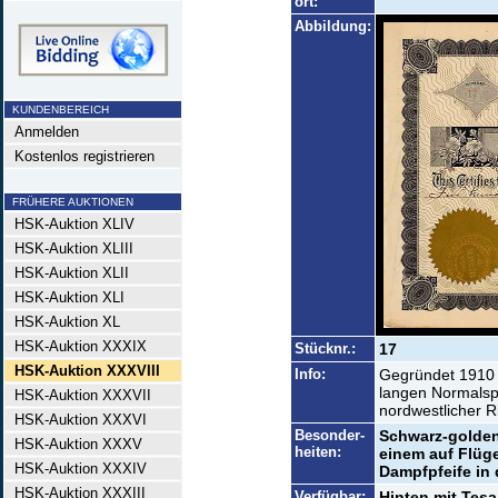
ort:
Abbildung:
KUNDENBEREICH
Anmelden
Kostenlos registrieren
FRÜHERE AUKTIONEN
HSK-Auktion XLIV
HSK-Auktion XLIII
HSK-Auktion XLII
HSK-Auktion XLI
HSK-Auktion XL
HSK-Auktion XXXIX
Stücknr.:
17
HSK-Auktion XXXVIII
Info:
Gegründet 1910 
langen Normalsp
HSK-Auktion XXXVII
nordwestlicher R
HSK-Auktion XXXVI
Besonder-
Schwarz-golden
HSK-Auktion XXXV
heiten:
einem auf Flüge
HSK-Auktion XXXIV
Dampfpfeife in 
HSK-Auktion XXXIII
Verfügbar:
Hinten mit Tesa