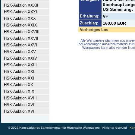
überhaupt angeb
HSK-Auktion XXXII
US-Sammlung.
HSK-Auktion XXXI
Erhaltung:
VF
HSK-Auktion XXX
Zuschlag:
160,00 EUR
HSK-Auktion XXIX
Vorheriges Los
HSK-Auktion XXVIII
HSK-Auktion XXVII
Alle Wertpapiere stammen aus unser
bei Abbildungen auf Archivmaterial zu
HSK-Auktion XXVI
Wertpapiers kann also von der Num
HSK-Auktion XXV
HSK-Auktion XXIV
HSK-Auktion XXIII
HSK-Auktion XXII
HSK-Auktion XXI
HSK-Auktion XX
HSK-Auktion XIX
HSK-Auktion XVIII
HSK-Auktion XVII
HSK-Auktion XVI
© 2026 Hanseatisches Sammlerkontor für Historische Wertpapiere - All rights reserved -
Kon