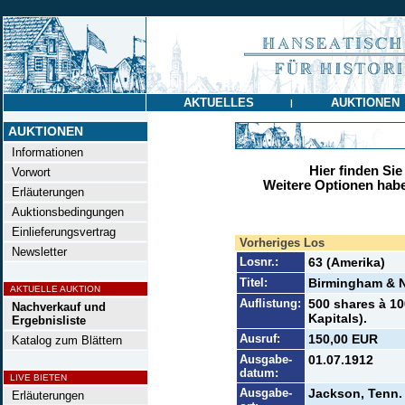
AKTUELLES
AUKTIONEN
|
AUKTIONEN
Informationen
Hier finden Sie
Vorwort
Weitere Optionen habe
Erläuterungen
Auktionsbedingungen
Einlieferungsvertrag
Vorheriges Los
Newsletter
Losnr.:
63 (Amerika)
Titel:
Birmingham & N
AKTUELLE AUKTION
Auflistung:
500 shares à 10
Nachverkauf und
Kapitals).
Ergebnisliste
Ausruf:
150,00 EUR
Katalog zum Blättern
Ausgabe-
01.07.1912
datum:
LIVE BIETEN
Ausgabe-
Jackson, Tenn.
Erläuterungen