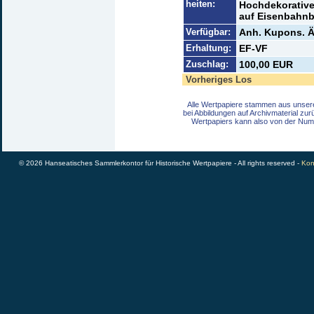
heiten:
Hochdekorative
auf Eisenbahnb
Verfügbar:
Anh. Kupons. Ä
Erhaltung:
EF-VF
Zuschlag:
100,00 EUR
Vorheriges Los
Alle Wertpapiere stammen aus unser
bei Abbildungen auf Archivmaterial zu
Wertpapiers kann also von der Num
© 2026 Hanseatisches Sammlerkontor für Historische Wertpapiere - All rights reserved -
Kon