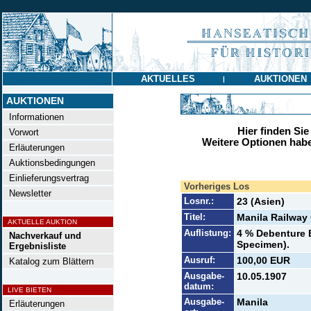
AKTUELLES
AUKTIONEN
|
AUKTIONEN
Informationen
Hier finden Sie
Vorwort
Weitere Optionen habe
Erläuterungen
Auktionsbedingungen
Einlieferungsvertrag
Vorheriges Los
Newsletter
Losnr.:
23 (Asien)
Titel:
Manila Railway 
AKTUELLE AUKTION
Auflistung:
4 % Debenture B
Nachverkauf und
Specimen).
Ergebnisliste
Ausruf:
100,00 EUR
Katalog zum Blättern
Ausgabe-
10.05.1907
datum:
LIVE BIETEN
Ausgabe-
Manila
Erläuterungen