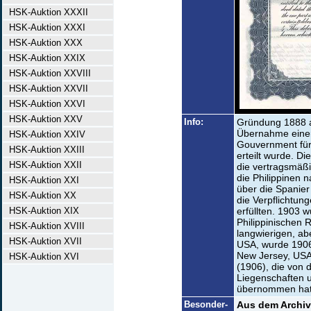
HSK-Auktion XXXII
HSK-Auktion XXXI
HSK-Auktion XXX
HSK-Auktion XXIX
HSK-Auktion XXVIII
HSK-Auktion XXVII
HSK-Auktion XXVI
HSK-Auktion XXV
Info:
Gründung 1888 al
Übernahme einer
HSK-Auktion XXIV
Gouvernment für
HSK-Auktion XXIII
erteilt wurde. D
HSK-Auktion XXII
die vertragsmäß
die Philippinen
HSK-Auktion XXI
über die Spanier
HSK-Auktion XX
die Verpflichtun
HSK-Auktion XIX
erfüllten. 1903 
Philippinischen
HSK-Auktion XVIII
langwierigen, ab
HSK-Auktion XVII
USA, wurde 1906
New Jersey, USA,
HSK-Auktion XVI
(1906), die von 
Liegenschaften u
übernommen hatte
Besonder-
Aus dem Archiv