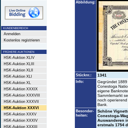
Abbildung:
KUNDENBEREICH
Anmelden
Kostenlos registrieren
FRÜHERE AUKTIONEN
HSK-Auktion XLIV
HSK-Auktion XLIII
HSK-Auktion XLII
Stücknr.:
1341
HSK-Auktion XLI
Info:
Gegründet 1889 
HSK-Auktion XL
Conestoga Natio
HSK-Auktion XXXIX
eigene Banknote
HSK-Auktion XXXVIII
Sammlemarkt seh
noch operierend 
HSK-Auktion XXXVII
Bank.
HSK-Auktion XXXVI
Besonder-
Schöne Vignett
HSK-Auktion XXXV
heiten:
Conestoga-Wag
Auswanderen in
HSK-Auktion XXXIV
erstmals 1754 de
HSK-Auktion XXXIII