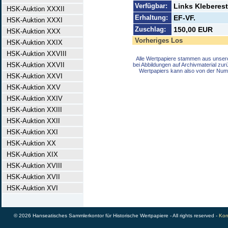
Verfügbar:
Links Kleberes
HSK-Auktion XXXII
Erhaltung:
EF-VF.
HSK-Auktion XXXI
Zuschlag:
150,00 EUR
HSK-Auktion XXX
Vorheriges Los
HSK-Auktion XXIX
HSK-Auktion XXVIII
Alle Wertpapiere stammen aus unser
HSK-Auktion XXVII
bei Abbildungen auf Archivmaterial zu
Wertpapiers kann also von der Num
HSK-Auktion XXVI
HSK-Auktion XXV
HSK-Auktion XXIV
HSK-Auktion XXIII
HSK-Auktion XXII
HSK-Auktion XXI
HSK-Auktion XX
HSK-Auktion XIX
HSK-Auktion XVIII
HSK-Auktion XVII
HSK-Auktion XVI
© 2026 Hanseatisches Sammlerkontor für Historische Wertpapiere - All rights reserved -
Kon