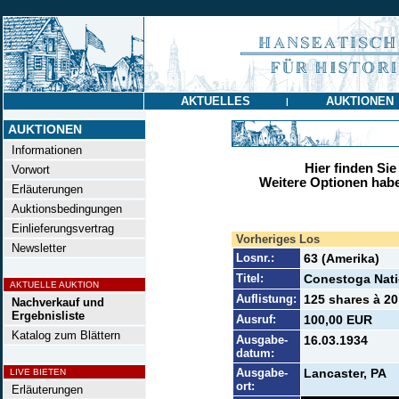
AKTUELLES
AUKTIONEN
|
AUKTIONEN
Informationen
Hier finden Sie
Vorwort
Weitere Optionen habe
Erläuterungen
Auktionsbedingungen
Einlieferungsvertrag
Vorheriges Los
Newsletter
Losnr.:
63 (Amerika)
Titel:
Conestoga Nati
AKTUELLE AUKTION
Auflistung:
125 shares à 20
Nachverkauf und
Ergebnisliste
Ausruf:
100,00 EUR
Katalog zum Blättern
Ausgabe-
16.03.1934
datum:
Ausgabe-
Lancaster, PA
LIVE BIETEN
ort:
Erläuterungen