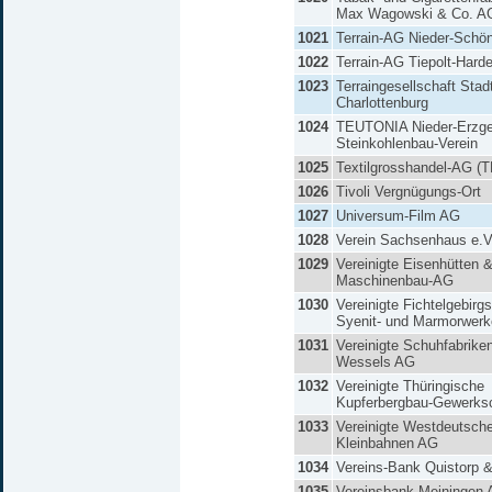
Max Wagowski & Co. A
1021
Terrain-AG Nieder-Schö
1022
Terrain-AG Tiepolt-Hard
1023
Terraingesellschaft Sta
Charlottenburg
1024
TEUTONIA Nieder-Erzgeb
Steinkohlenbau-Verein
1025
Textilgrosshandel-AG 
1026
Tivoli Vergnügungs-Ort
1027
Universum-Film AG
1028
Verein Sachsenhaus e.V
1029
Vereinigte Eisenhütten 
Maschinenbau-AG
1030
Vereinigte Fichtelgebirgs
Syenit- und Marmorwer
1031
Vereinigte Schuhfabrike
Wessels AG
1032
Vereinigte Thüringische
Kupferbergbau-Gewerks
1033
Vereinigte Westdeutsch
Kleinbahnen AG
1034
Vereins-Bank Quistorp 
1035
Vereinsbank Meiningen