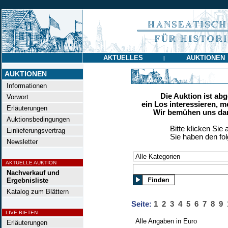
AKTUELLES
AUKTIONEN
|
AUKTIONEN
Informationen
Die Auktion ist ab
Vorwort
ein Los interessieren, m
Erläuterungen
Wir bemühen uns dan
Auktionsbedingungen
Bitte klicken Sie 
Einlieferungsvertrag
Sie haben den fo
Newsletter
AKTUELLE AUKTION
Nachverkauf und
Ergebnisliste
Katalog zum Blättern
Seite:
1
2
3
4
5
6
7
8
9
LIVE BIETEN
Alle Angaben in Euro
Erläuterungen