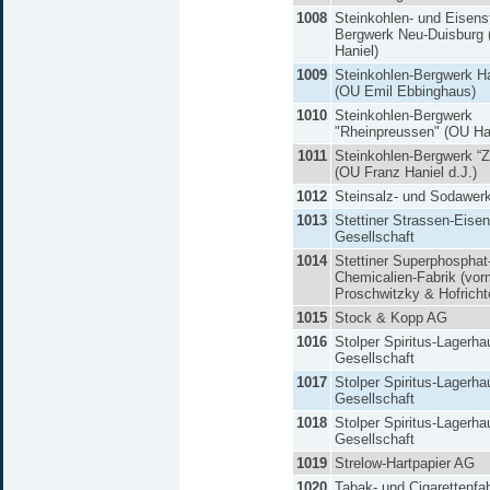
1008
Steinkohlen- und Eisens
Bergwerk Neu-Duisburg
Haniel)
1009
Steinkohlen-Bergwerk H
(OU Emil Ebbinghaus)
1010
Steinkohlen-Bergwerk
"Rheinpreussen" (OU Ha
1011
Steinkohlen-Bergwerk “Zo
(OU Franz Haniel d.J.)
1012
Steinsalz- und Sodawer
1013
Stettiner Strassen-Eise
Gesellschaft
1014
Stettiner Superphosphat
Chemicalien-Fabrik (vor
Proschwitzky & Hofricht
1015
Stock & Kopp AG
1016
Stolper Spiritus-Lagerha
Gesellschaft
1017
Stolper Spiritus-Lagerha
Gesellschaft
1018
Stolper Spiritus-Lagerha
Gesellschaft
1019
Strelow-Hartpapier AG
1020
Tabak- und Cigarettenfab