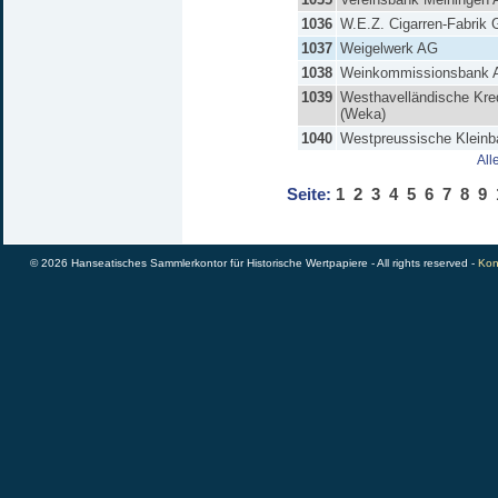
1036
W.E.Z. Cigarren-Fabrik
1037
Weigelwerk AG
1038
Weinkommissionsbank 
1039
Westhavelländische Kre
(Weka)
1040
Westpreussische Klein
All
Seite:
1
2
3
4
5
6
7
8
9
© 2026 Hanseatisches Sammlerkontor für Historische Wertpapiere - All rights reserved -
Kon