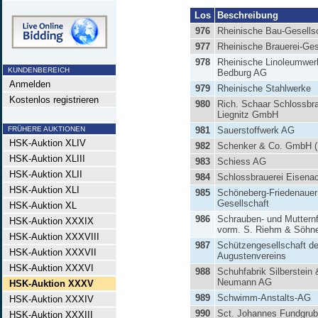
Los
Beschreibung
976
Rheinische Bau-Gesells
977
Rheinische Brauerei-Ges
978
Rheinische Linoleumwer
KUNDENBEREICH
Bedburg AG
Anmelden
979
Rheinische Stahlwerke
Kostenlos registrieren
980
Rich. Schaar Schlossbra
Liegnitz GmbH
FRÜHERE AUKTIONEN
981
Sauerstoffwerk AG
HSK-Auktion XLIV
982
Schenker & Co. GmbH (
HSK-Auktion XLIII
983
Schiess AG
HSK-Auktion XLII
984
Schlossbrauerei Eisena
HSK-Auktion XLI
985
Schöneberg-Friedenauer 
Gesellschaft
HSK-Auktion XL
986
Schrauben- und Mutternf
HSK-Auktion XXXIX
vorm. S. Riehm & Söhn
HSK-Auktion XXXVIII
987
Schützengesellschaft d
HSK-Auktion XXXVII
Augustenvereins
HSK-Auktion XXXVI
988
Schuhfabrik Silberstein 
Neumann AG
HSK-Auktion XXXV
989
Schwimm-Anstalts-AG
HSK-Auktion XXXIV
990
Sct. Johannes Fundgru
HSK-Auktion XXXIII