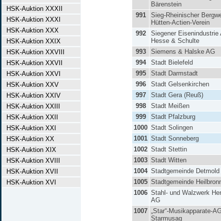
Bärenstein
HSK-Auktion XXXII
991
Sieg-Rheinischer Bergw
HSK-Auktion XXXI
Hütten-Actien-Verein
HSK-Auktion XXX
992
Siegener Eisenindustrie
Hesse & Schulte
HSK-Auktion XXIX
993
Siemens & Halske AG
HSK-Auktion XXVIII
994
Stadt Bielefeld
HSK-Auktion XXVII
995
Stadt Darmstadt
HSK-Auktion XXVI
996
Stadt Gelsenkirchen
HSK-Auktion XXV
997
Stadt Gera (Reuß)
HSK-Auktion XXIV
998
Stadt Meißen
HSK-Auktion XXIII
999
Stadt Pfalzburg
HSK-Auktion XXII
1000
Stadt Solingen
HSK-Auktion XXI
1001
Stadt Sonneberg
HSK-Auktion XX
1002
Stadt Stettin
HSK-Auktion XIX
1003
Stadt Witten
HSK-Auktion XVIII
1004
Stadtgemeinde Detmold
HSK-Auktion XVII
1005
Stadtgemeinde Heilbron
HSK-Auktion XVI
1006
Stahl- und Walzwerk He
AG
1007
„Star“-Musikapparate-A
Starmusag