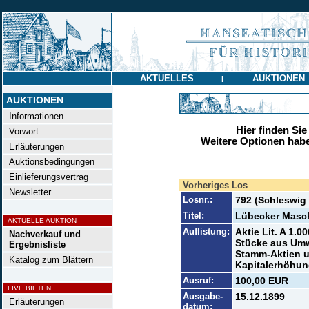
AKTUELLES
AUKTIONEN
|
AUKTIONEN
Informationen
Hier finden Sie
Vorwort
Weitere Optionen habe
Erläuterungen
Auktionsbedingungen
Einlieferungsvertrag
Vorheriges Los
Newsletter
Losnr.:
792 (Schleswig
Titel:
Lübecker Masch
AKTUELLE AUKTION
Auflistung:
Aktie Lit. A 1.0
Nachverkauf und
Stücke aus Umw
Ergebnisliste
Stamm-Aktien u
Katalog zum Blättern
Kapitalerhöhun
Ausruf:
100,00 EUR
LIVE BIETEN
Ausgabe-
15.12.1899
Erläuterungen
datum: