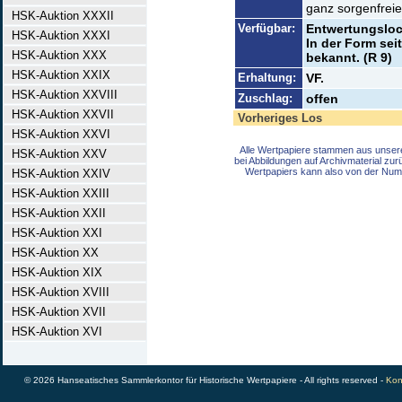
ganz sorgenfrei
HSK-Auktion XXXII
Verfügbar:
Entwertungsloc
HSK-Auktion XXXI
In der Form sei
HSK-Auktion XXX
bekannt. (R 9)
HSK-Auktion XXIX
Erhaltung:
VF.
HSK-Auktion XXVIII
Zuschlag:
offen
HSK-Auktion XXVII
Vorheriges Los
HSK-Auktion XXVI
Alle Wertpapiere stammen aus unser
HSK-Auktion XXV
bei Abbildungen auf Archivmaterial zu
Wertpapiers kann also von der Num
HSK-Auktion XXIV
HSK-Auktion XXIII
HSK-Auktion XXII
HSK-Auktion XXI
HSK-Auktion XX
HSK-Auktion XIX
HSK-Auktion XVIII
HSK-Auktion XVII
HSK-Auktion XVI
© 2026 Hanseatisches Sammlerkontor für Historische Wertpapiere - All rights reserved -
Kon