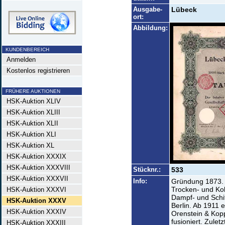
Ausgabe-
Lübeck
ort:
Abbildung:
KUNDENBEREICH
Anmelden
Kostenlos registrieren
FRÜHERE AUKTIONEN
HSK-Auktion XLIV
HSK-Auktion XLIII
HSK-Auktion XLII
HSK-Auktion XLI
HSK-Auktion XL
HSK-Auktion XXXIX
HSK-Auktion XXXVIII
Stücknr.:
533
HSK-Auktion XXXVII
Info:
Gründung 1873. D
Trocken- und Koh
HSK-Auktion XXXVI
Dampf- und Schi
HSK-Auktion XXXV
Berlin. Ab 1911 
HSK-Auktion XXXIV
Orenstein & Kopp
fusioniert. Zulet
HSK-Auktion XXXIII