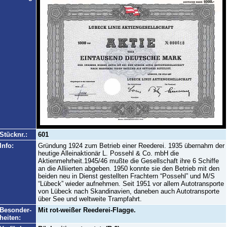
Stücknr.:
601
Info:
Gründung 1924 zum Betrieb einer Reederei. 1935 übernahm der
heutige Alleinaktionär L. Possehl & Co. mbH die
Aktienmehrheit.1945/46 mußte die Gesellschaft ihre 6 Schiffe
an die Alliierten abgeben. 1950 konnte sie den Betrieb mit den
beiden neu in Dienst gestellten Frachtern “Possehl” und M/S
“Lübeck” wieder aufnehmen. Seit 1951 vor allem Autotransporte
von Lübeck nach Skandinavien, daneben auch Autotransporte
über See und weltweite Trampfahrt.
Besonder-
Mit rot-weißer Reederei-Flagge.
heiten: