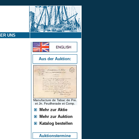
ER UNS
Aus der Auktion:
Manufacture de Tabac de Pre.
et Jn. Feuilherade et Comp.
Mehr zur Aktie
Mehr zur Auktion
Katalog bestellen
Auktionstermine