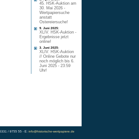
45. HSK-Auktion am
30. Mai 2026 -
Wertpapiersuche
anstatt
Ostereiersuche!
9. Juni 2025:
XLIV. HSK-Auktion -
Ergebnisse jetzt
online!
3. Juni 2025:
XLIV. HSK-Auktion
// Online Gebote nur
noch möglich bis 6.
Juni 2025 - 23:59
Uhr!
)5331 / 9755 55 - E:
info@historische-wertpapiere.de