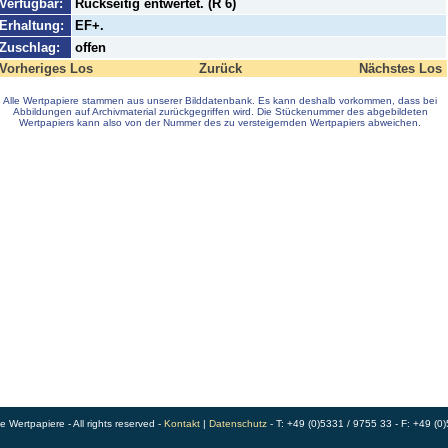
Verfügbar:
Rückseitig entwertet. (R 6)
Erhaltung:
EF+.
Zuschlag:
offen
Vorheriges Los
Zurück
Nächstes Los
Alle Wertpapiere stammen aus unserer Bilddatenbank. Es kann deshalb vorkommen, dass bei
Abbildungen auf Archivmaterial zurückgegriffen wird. Die Stückenummer des abgebildeten
Wertpapiers kann also von der Nummer des zu versteigernden Wertpapiers abweichen.
Wertpapiere - All rights reserved -
Kontakt
|
Datenschutz
- T: +49 (0)5331 / 9755 33 - F: +49 (0