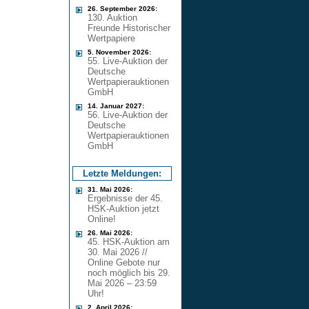
26. September 2026:
130. Auktion
Freunde Historischer
Wertpapiere
5. November 2026:
55. Live-Auktion der
Deutsche
Wertpapierauktionen
GmbH
14. Januar 2027:
56. Live-Auktion der
Deutsche
Wertpapierauktionen
GmbH
Letzte Meldungen:
31. Mai 2026:
Ergebnisse der 45.
HSK-Auktion jetzt
Online!
26. Mai 2026:
45. HSK-Auktion am
30. Mai 2026 //
Online Gebote nur
noch möglich bis 29.
Mai 2026 – 23:59
Uhr!
2. April 2026: