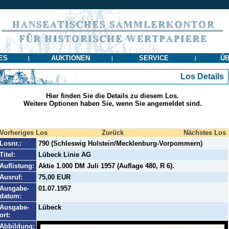
ES
AUKTIONEN
SERVICE
ÜB
|
|
|
Los Details
Hier finden Sie die Details zu diesem Los.
Weitere Optionen haben Sie, wenn Sie angemeldet sind.
Vorheriges Los
Zurück
Nächstes Los
Losnr.:
790 (Schleswig Holstein/Mecklenburg-Vorpommern)
Titel:
Lübeck Linie AG
Auflistung:
Aktie 1.000 DM Juli 1957 (Auflage 480, R 6).
Ausruf:
75,00 EUR
Ausgabe-
01.07.1957
datum:
Ausgabe-
Lübeck
ort:
Abbildung: