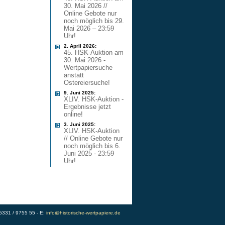
30. Mai 2026 //
Online Gebote nur
noch möglich bis 29.
Mai 2026 – 23:59
Uhr!
2. April 2026:
45. HSK-Auktion am
30. Mai 2026 -
Wertpapiersuche
anstatt
Ostereiersuche!
9. Juni 2025:
XLIV. HSK-Auktion -
Ergebnisse jetzt
online!
3. Juni 2025:
XLIV. HSK-Auktion
// Online Gebote nur
noch möglich bis 6.
Juni 2025 - 23:59
Uhr!
)5331 / 9755 55 - E:
info@historische-wertpapiere.de