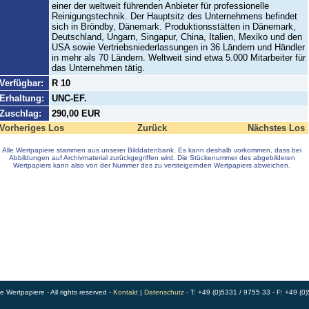
einer der weltweit führenden Anbieter für professionelle
Reinigungstechnik. Der Hauptsitz des Unternehmens befindet
sich in Bröndby, Dänemark. Produktionsstätten in Dänemark,
Deutschland, Ungarn, Singapur, China, Italien, Mexiko und den
USA sowie Vertriebsniederlassungen in 36 Ländern und Händler
in mehr als 70 Ländern. Weltweit sind etwa 5.000 Mitarbeiter für
das Unternehmen tätig.
Verfügbar:
R 10
Erhaltung:
UNC-EF.
Zuschlag:
290,00 EUR
Vorheriges Los
Zurück
Nächstes Los
Alle Wertpapiere stammen aus unserer Bilddatenbank. Es kann deshalb vorkommen, dass bei
Abbildungen auf Archivmaterial zurückgegriffen wird. Die Stückenummer des abgebildeten
Wertpapiers kann also von der Nummer des zu versteigernden Wertpapiers abweichen.
Wertpapiere - All rights reserved -
Kontakt
|
Datenschutz
- T: +49 (0)5331 / 9755 33 - F: +49 (0