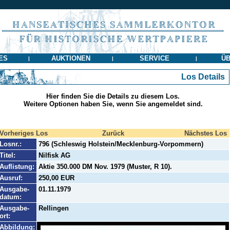
ES
AUKTIONEN
SERVICE
ÜB
|
|
|
Los Details
Hier finden Sie die Details zu diesem Los.
Weitere Optionen haben Sie, wenn Sie angemeldet sind.
Vorheriges Los
Zurück
Nächstes Los
Losnr.:
796 (Schleswig Holstein/Mecklenburg-Vorpommern)
Titel:
Nilfisk AG
Auflistung:
Aktie 350.000 DM Nov. 1979 (Muster, R 10).
Ausruf:
250,00 EUR
Ausgabe-
01.11.1979
datum:
Ausgabe-
Rellingen
ort:
Abbildung: