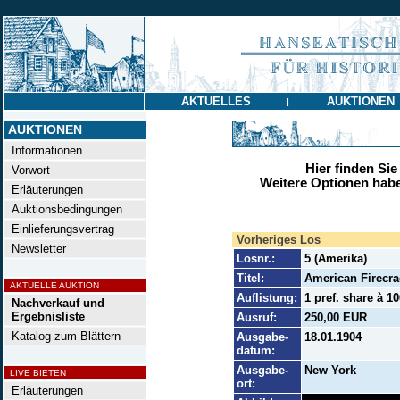
AKTUELLES
AUKTIONEN
|
AUKTIONEN
Informationen
Hier finden Sie
Vorwort
Weitere Optionen habe
Erläuterungen
Auktionsbedingungen
Einlieferungsvertrag
Vorheriges Los
Newsletter
Losnr.:
5 (Amerika)
Titel:
American Firecra
AKTUELLE AUKTION
Auflistung:
1 pref. share à 1
Nachverkauf und
Ergebnisliste
Ausruf:
250,00 EUR
Katalog zum Blättern
Ausgabe-
18.01.1904
datum:
Ausgabe-
New York
LIVE BIETEN
ort:
Erläuterungen