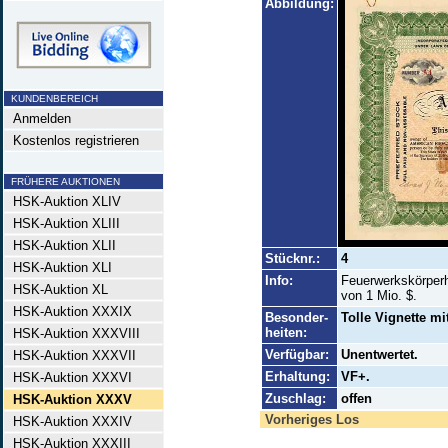
Abbildung:
KUNDENBEREICH
Anmelden
Kostenlos registrieren
FRÜHERE AUKTIONEN
HSK-Auktion XLIV
HSK-Auktion XLIII
HSK-Auktion XLII
Stücknr.:
4
HSK-Auktion XLI
Info:
Feuerwerkskörperhe
HSK-Auktion XL
von 1 Mio. $.
HSK-Auktion XXXIX
Besonder-
Tolle Vignette mi
heiten:
HSK-Auktion XXXVIII
Verfügbar:
Unentwertet.
HSK-Auktion XXXVII
Erhaltung:
VF+.
HSK-Auktion XXXVI
Zuschlag:
offen
HSK-Auktion XXXV
Vorheriges Los
HSK-Auktion XXXIV
HSK-Auktion XXXIII