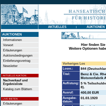
AKTUELLES
AUKTIONEN
|
AUKTIONEN
Informationen
Hier finden Sie
Vorwort
Weitere Optionen habe
Erläuterungen
Auktionsbedingungen
Einlieferungsvertrag
Vorheriges Los
Newsletter
Losnr.:
844 (Deutschlan
Titel:
Benz & Cie. Rh
AKTUELLE AUKTION
Motorenfabrik 
Nachverkauf und
Auflistung:
5 % Teilschuldv
Ergebnisliste
8).
Katalog zum Blättern
Ausruf:
400,00 EUR
Ausgabe-
01.03.1920
LIVE BIETEN
datum:
Erläuterungen