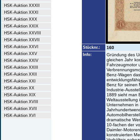
HSK-Auktion XXXII
HSK-Auktion XXXI
HSK-Auktion XXX
HSK-Auktion XXIX
HSK-Auktion XXVIII
HSK-Auktion XXVII
HSK-Auktion XXVI
Stücknr.:
160
HSK-Auktion XXV
Info:
Gründung des Un
gleichen Jahr kon
HSK-Auktion XXIV
Fahrzeugmotor un
HSK-Auktion XXIII
Verbrennungsmoto
HSK-Auktion XXII
Benz-Wagen das 
entwicklungsfähi
HSK-Auktion XXI
Benz für seinen
HSK-Auktion XX
Industrie-Ausste
1889 sieht man 
HSK-Auktion XIX
Weltausstellung 
HSK-Auktion XVIII
Unternehmen in e
HSK-Auktion XVII
Jahrhundertwend
Automobilherstell
HSK-Auktion XVI
dramatische Wen
10-fachen der vo
Daimler-Motoren
konstruierten Me
Verhältnis nahe