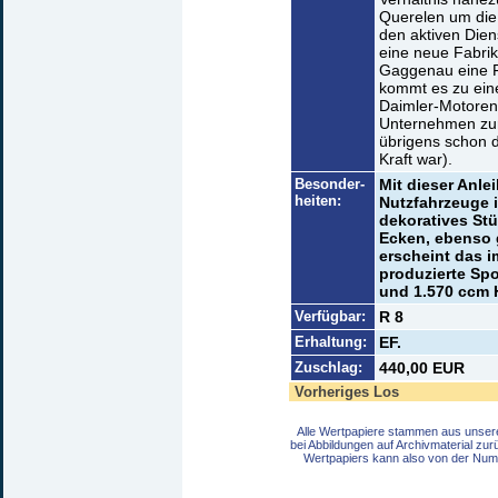
Querelen um die 
den aktiven Dien
eine neue Fabrik
Gaggenau eine F
kommt es zu eine
Daimler-Motoren
Unternehmen zur
übrigens schon 
Kraft war).
Besonder-
Mit dieser Anle
heiten:
Nutzfahrzeuge i
dekoratives Stü
Ecken, ebenso 
erscheint das 
produzierte Spo
und 1.570 ccm
Verfügbar:
R 8
Erhaltung:
EF.
Zuschlag:
440,00 EUR
Vorheriges Los
Alle Wertpapiere stammen aus unser
bei Abbildungen auf Archivmaterial zu
Wertpapiers kann also von der Num