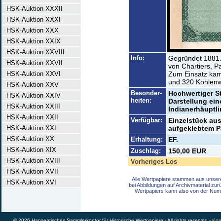
HSK-Auktion XXXII
HSK-Auktion XXXI
HSK-Auktion XXX
HSK-Auktion XXIX
HSK-Auktion XXVIII
Info:
Gegründet 1881.
HSK-Auktion XXVII
von Chartiers, Pa
HSK-Auktion XXVI
Zum Einsatz kam
und 320 Kohlen
HSK-Auktion XXV
Besonder-
Hochwertiger St
HSK-Auktion XXIV
heiten:
Darstellung ei
HSK-Auktion XXIII
Indianerhäuptl
HSK-Auktion XXII
Verfügbar:
Einzelstück aus
HSK-Auktion XXI
aufgeklebtem Pa
HSK-Auktion XX
Erhaltung:
EF.
HSK-Auktion XIX
Zuschlag:
150,00 EUR
HSK-Auktion XVIII
Vorheriges Los
HSK-Auktion XVII
Alle Wertpapiere stammen aus unser
HSK-Auktion XVI
bei Abbildungen auf Archivmaterial zu
Wertpapiers kann also von der Num
© 2026 Hanseatisches Sammlerkontor für Historische Wertpapiere - All rights reserved -
Kon