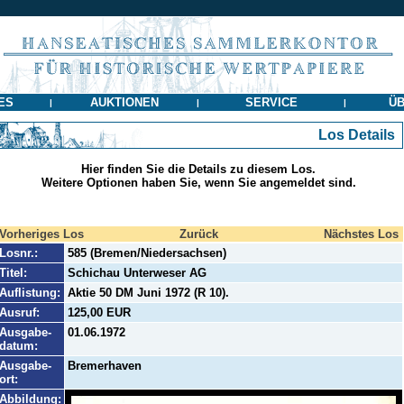
ES
AUKTIONEN
SERVICE
ÜB
|
|
|
Los Details
Hier finden Sie die Details zu diesem Los.
Weitere Optionen haben Sie, wenn Sie angemeldet sind.
Vorheriges Los
Zurück
Nächstes Los
Losnr.:
585 (Bremen/Niedersachsen)
Titel:
Schichau Unterweser AG
Auflistung:
Aktie 50 DM Juni 1972 (R 10).
Ausruf:
125,00 EUR
Ausgabe-
01.06.1972
datum:
Ausgabe-
Bremerhaven
ort:
Abbildung: