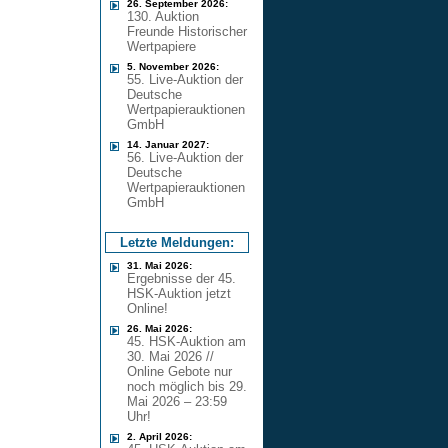
26. September 2026:
130. Auktion
Freunde Historischer
Wertpapiere
5. November 2026:
55. Live-Auktion der
Deutsche
Wertpapierauktionen
GmbH
14. Januar 2027:
56. Live-Auktion der
Deutsche
Wertpapierauktionen
GmbH
Letzte Meldungen:
31. Mai 2026:
Ergebnisse der 45.
HSK-Auktion jetzt
Online!
26. Mai 2026:
45. HSK-Auktion am
30. Mai 2026 //
Online Gebote nur
noch möglich bis 29.
Mai 2026 – 23:59
Uhr!
2. April 2026: