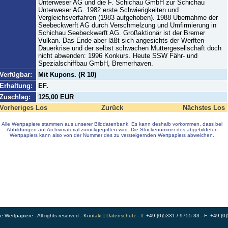
Unterweser AG und die F. Schichau GmbH zur Schichau
Unterweser AG. 1982 erste Schwierigkeiten und
Vergleichsverfahren (1983 aufgehoben). 1988 Übernahme der
Seebeckwerft AG durch Verschmelzung und Umfirmierung in
Schichau Seebeckwerft AG. Großaktionär ist der Bremer
Vulkan. Das Ende aber läßt sich angesichts der Werften-
Dauerkrise und der selbst schwachen Muttergesellschaft doch
nicht abwenden: 1996 Konkurs. Heute SSW Fähr- und
Spezialschiffbau GmbH, Bremerhaven.
Verfügbar:
Mit Kupons. (R 10)
Erhaltung:
EF.
Zuschlag:
125,00 EUR
Vorheriges Los
Zurück
Nächstes Los
Alle Wertpapiere stammen aus unserer Bilddatenbank. Es kann deshalb vorkommen, dass bei
Abbildungen auf Archivmaterial zurückgegriffen wird. Die Stückenummer des abgebildeten
Wertpapiers kann also von der Nummer des zu versteigernden Wertpapiers abweichen.
Wertpapiere - All rights reserved -
Kontakt
|
Datenschutz
- T: +49 (0)5331 / 9755 33 - F: +49 (0