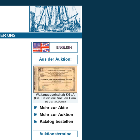
ER UNS
Aus der Auktion:
Walfanggesellschaft KGaA
(Cie. Baleinière Soc. en Com.
et par actions)
Mehr zur Aktie
Mehr zur Auktion
Katalog bestellen
Auktionstermine