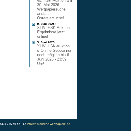
45. HSK-Auktion am
30. Mai 2026 -
Wertpapiersuche
anstatt
Ostereiersuche!
9. Juni 2025:
XLIV. HSK-Auktion -
Ergebnisse jetzt
online!
3. Juni 2025:
XLIV. HSK-Auktion
// Online Gebote nur
noch möglich bis 6.
Juni 2025 - 23:59
Uhr!
)5331 / 9755 55 - E:
info@historische-wertpapiere.de