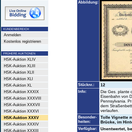
Abbildung:
KUNDENBEREICH
Anmelden
Kostenlos registrieren
FRÜHERE AUKTIONEN
HSK-Auktion XLIV
HSK-Auktion XLIII
HSK-Auktion XLII
HSK-Auktion XLI
Stücknr.:
12
HSK-Auktion XL
Info:
Die Ges. plante 
HSK-Auktion XXXIX
Eisenbahn von D
HSK-Auktion XXXVIII
Pennsylvania. Pr
HSK-Auktion XXXVII
dem Straßenbett 
verlaufen.
HSK-Auktion XXXVI
Besonder-
Tolle Vignette 
HSK-Auktion XXXV
heiten:
Brücke, im Hin
HSK-Auktion XXXIV
Verfügbar:
Unentwertet, be
HSK-Auktion XXXIII