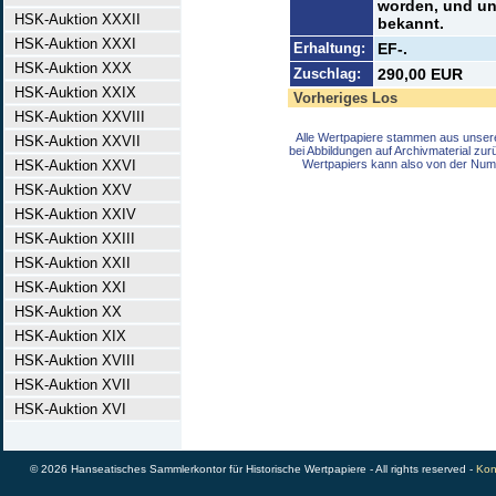
worden, und uns
HSK-Auktion XXXII
bekannt.
HSK-Auktion XXXI
Erhaltung:
EF-.
HSK-Auktion XXX
Zuschlag:
290,00 EUR
HSK-Auktion XXIX
Vorheriges Los
HSK-Auktion XXVIII
Alle Wertpapiere stammen aus unser
HSK-Auktion XXVII
bei Abbildungen auf Archivmaterial zu
HSK-Auktion XXVI
Wertpapiers kann also von der Num
HSK-Auktion XXV
HSK-Auktion XXIV
HSK-Auktion XXIII
HSK-Auktion XXII
HSK-Auktion XXI
HSK-Auktion XX
HSK-Auktion XIX
HSK-Auktion XVIII
HSK-Auktion XVII
HSK-Auktion XVI
© 2026 Hanseatisches Sammlerkontor für Historische Wertpapiere - All rights reserved -
Kon