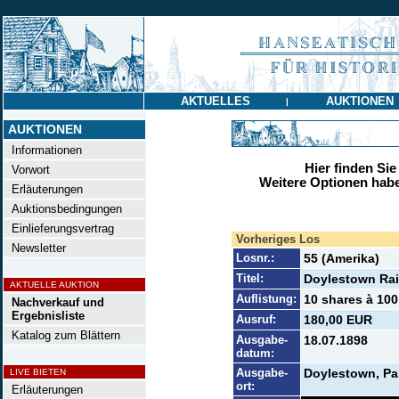
AKTUELLES
AUKTIONEN
|
AUKTIONEN
Informationen
Hier finden Sie
Vorwort
Weitere Optionen habe
Erläuterungen
Auktionsbedingungen
Einlieferungsvertrag
Vorheriges Los
Newsletter
Losnr.:
55 (Amerika)
Titel:
Doylestown Rai
AKTUELLE AUKTION
Auflistung:
10 shares à 100
Nachverkauf und
Ergebnisliste
Ausruf:
180,00 EUR
Katalog zum Blättern
Ausgabe-
18.07.1898
datum:
Ausgabe-
Doylestown, Pa
LIVE BIETEN
ort:
Erläuterungen