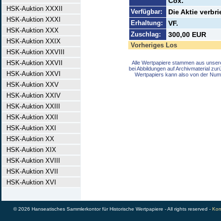
Cox.
HSK-Auktion XXXII
Verfügbar:
Die Aktie verbri
HSK-Auktion XXXI
Erhaltung:
VF.
HSK-Auktion XXX
Zuschlag:
300,00 EUR
HSK-Auktion XXIX
Vorheriges Los
HSK-Auktion XXVIII
HSK-Auktion XXVII
Alle Wertpapiere stammen aus unser
bei Abbildungen auf Archivmaterial zu
HSK-Auktion XXVI
Wertpapiers kann also von der Num
HSK-Auktion XXV
HSK-Auktion XXIV
HSK-Auktion XXIII
HSK-Auktion XXII
HSK-Auktion XXI
HSK-Auktion XX
HSK-Auktion XIX
HSK-Auktion XVIII
HSK-Auktion XVII
HSK-Auktion XVI
© 2026 Hanseatisches Sammlerkontor für Historische Wertpapiere - All rights reserved -
Kon