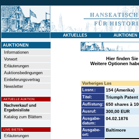
AKTUELLES
AUKTIONEN
|
AUKTIONEN
Informationen
Hier finden Sie
Vorwort
Weitere Optionen habe
Erläuterungen
Auktionsbedingungen
Einlieferungsvertrag
Vorheriges Los
Newsletter
Losnr.:
154 (Amerika)
Titel:
Triumph Patent 
AKTUELLE AUKTION
Auflistung:
650 shares à 10
Nachverkauf und
Ergebnisliste
Ausruf:
300,00 EUR
Katalog zum Blättern
Ausgabe-
04.02.1876
datum:
Ausgabe-
Baltimore
LIVE BIETEN
ort:
Erläuterungen