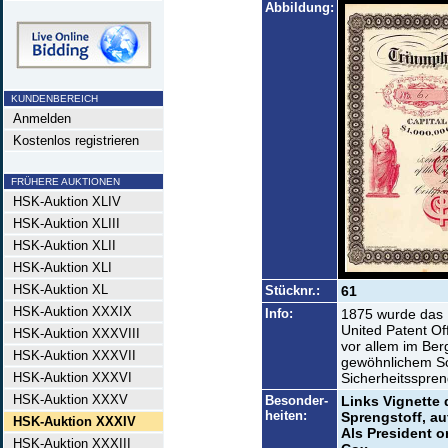
Abbildung:
KUNDENBEREICH
Anmelden
Kostenlos registrieren
FRÜHERE AUKTIONEN
HSK-Auktion XLIV
HSK-Auktion XLIII
HSK-Auktion XLII
HSK-Auktion XLI
HSK-Auktion XL
Stücknr.:
61
HSK-Auktion XXXIX
Info:
1875 wurde das P
United Patent Of
HSK-Auktion XXXVIII
vor allem im Ber
HSK-Auktion XXXVII
gewöhnlichem Sch
HSK-Auktion XXXVI
Sicherheitsspreng
HSK-Auktion XXXV
Besonder-
Links Vignette d
heiten:
Sprengstoff, au
HSK-Auktion XXXIV
Als President o
HSK-Auktion XXXIII