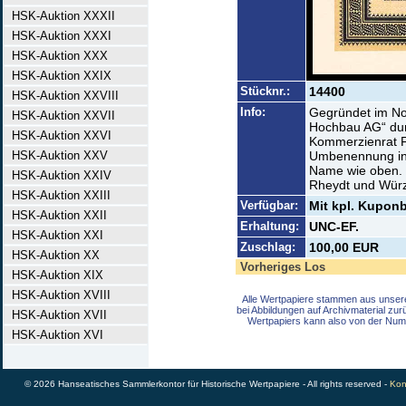
HSK-Auktion XXXII
HSK-Auktion XXXI
HSK-Auktion XXX
HSK-Auktion XXIX
Stücknr.:
14400
HSK-Auktion XXVIII
Info:
Gegründet im Nov
HSK-Auktion XXVII
Hochbau AG“ du
HSK-Auktion XXVI
Kommerzienrat F
HSK-Auktion XXV
Umbenennung in 
Name wie oben. Z
HSK-Auktion XXIV
Rheydt und Würzb
HSK-Auktion XXIII
Verfügbar:
Mit kpl. Kuponb
HSK-Auktion XXII
Erhaltung:
UNC-EF.
HSK-Auktion XXI
Zuschlag:
100,00 EUR
HSK-Auktion XX
Vorheriges Los
HSK-Auktion XIX
HSK-Auktion XVIII
Alle Wertpapiere stammen aus unser
bei Abbildungen auf Archivmaterial zu
HSK-Auktion XVII
Wertpapiers kann also von der Num
HSK-Auktion XVI
© 2026 Hanseatisches Sammlerkontor für Historische Wertpapiere - All rights reserved -
Kon