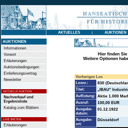
AKTUELLES
AUKTIONEN
|
AUKTIONEN
Informationen
Hier finden Sie
Vorwort
Weitere Optionen habe
Erläuterungen
Auktionsbedingungen
Einlieferungsvertrag
Vorheriges Los
Newsletter
Losnr.:
830 (Deutschlan
Titel:
„IBAU“ Industr
AKTUELLE AUKTION
Auflistung:
Aktie 1.000 Mar
Nachverkauf und
Ergebnisliste
Ausruf:
100,00 EUR
Katalog zum Blättern
Ausgabe-
01.12.1922
datum:
Ausgabe-
Düsseldorf
LIVE BIETEN
ort:
Erläuterungen