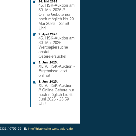
26. Mai 2026:
45. HSK-Auktion am
30. Mai 2026 //
Online Gebote nur
noch möglich bis 29.
Mai 2026 – 23:59
Uhr!
2. April 2026:
45. HSK-Auktion am
30. Mai 2026 -
Wertpapiersuche
anstatt
Ostereiersuche!
9. Juni 2025:
XLIV. HSK-Auktion -
Ergebnisse jetzt
online!
3. Juni 2025:
XLIV. HSK-Auktion
// Online Gebote nur
noch möglich bis 6.
Juni 2025 - 23:59
Uhr!
)5331 / 9755 55 - E:
info@historische-wertpapiere.de