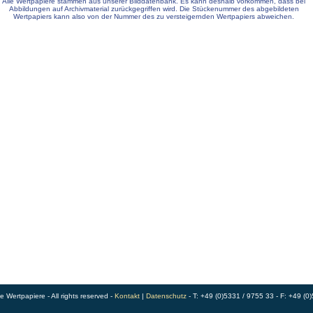
Alle Wertpapiere stammen aus unserer Bilddatenbank. Es kann deshalb vorkommen, dass bei
Abbildungen auf Archivmaterial zurückgegriffen wird. Die Stückenummer des abgebildeten
Wertpapiers kann also von der Nummer des zu versteigernden Wertpapiers abweichen.
Wertpapiere - All rights reserved -
Kontakt
|
Datenschutz
- T: +49 (0)5331 / 9755 33 - F: +49 (0