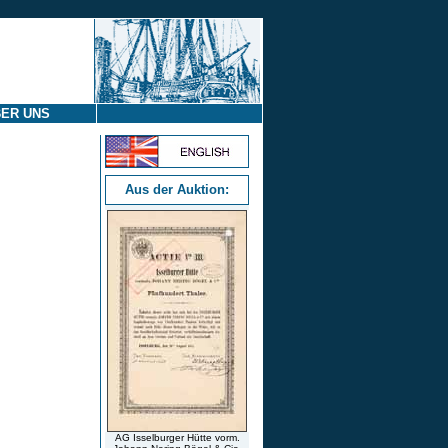
ER UNS
Aus der Auktion:
AG Isselburger Hütte vorm.