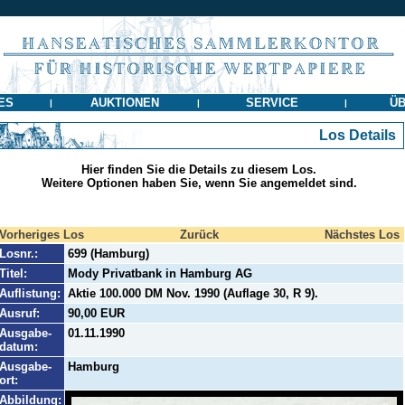
ES
AUKTIONEN
SERVICE
ÜB
|
|
|
Los Details
Hier finden Sie die Details zu diesem Los.
Weitere Optionen haben Sie, wenn Sie angemeldet sind.
Vorheriges Los
Zurück
Nächstes Los
Losnr.:
699 (Hamburg)
Titel:
Mody Privatbank in Hamburg AG
Auflistung:
Aktie 100.000 DM Nov. 1990 (Auflage 30, R 9).
Ausruf:
90,00 EUR
Ausgabe-
01.11.1990
datum:
Ausgabe-
Hamburg
ort:
Abbildung: