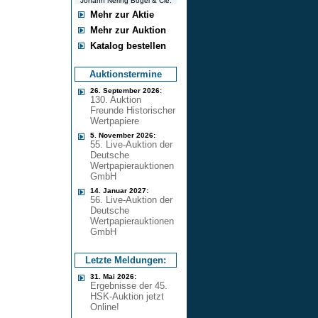
Johann Nering Bögel & Cie.
Mehr zur Aktie
Mehr zur Auktion
Katalog bestellen
Auktionstermine
26. September 2026:
130. Auktion
Freunde Historischer
Wertpapiere
5. November 2026:
55. Live-Auktion der
Deutsche
Wertpapierauktionen
GmbH
14. Januar 2027:
56. Live-Auktion der
Deutsche
Wertpapierauktionen
GmbH
Letzte Meldungen:
31. Mai 2026:
Ergebnisse der 45.
HSK-Auktion jetzt
Online!