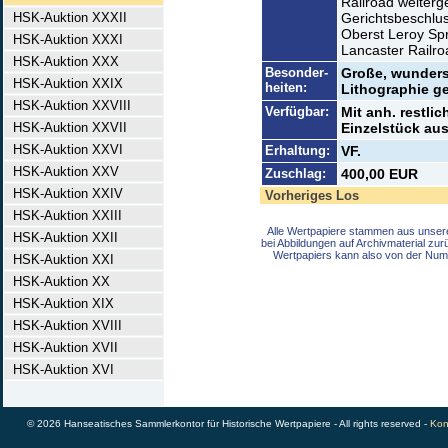
Railroad weiter
HSK-Auktion XXXII
Gerichtsbeschlus
Oberst Leroy Spr
HSK-Auktion XXXI
Lancaster Railr
HSK-Auktion XXX
Besonder-
Große, wunders
HSK-Auktion XXIX
heiten:
Lithographie ge
HSK-Auktion XXVIII
Verfügbar:
Mit anh. restli
HSK-Auktion XXVII
Einzelstück aus
HSK-Auktion XXVI
Erhaltung:
VF.
HSK-Auktion XXV
Zuschlag:
400,00 EUR
HSK-Auktion XXIV
Vorheriges Los
HSK-Auktion XXIII
Alle Wertpapiere stammen aus unser
HSK-Auktion XXII
bei Abbildungen auf Archivmaterial zu
Wertpapiers kann also von der Num
HSK-Auktion XXI
HSK-Auktion XX
HSK-Auktion XIX
HSK-Auktion XVIII
HSK-Auktion XVII
HSK-Auktion XVI
© 2026 Hanseatisches Sammlerkontor für Historische Wertpapiere - All rights reserved -
Kon