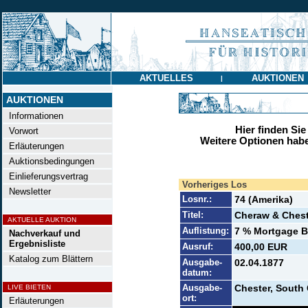
AKTUELLES
AUKTIONEN
|
AUKTIONEN
Informationen
Hier finden Sie
Vorwort
Weitere Optionen habe
Erläuterungen
Auktionsbedingungen
Einlieferungsvertrag
Vorheriges Los
Newsletter
Losnr.:
74 (Amerika)
Titel:
Cheraw & Chest
AKTUELLE AUKTION
Auflistung:
7 % Mortgage Bo
Nachverkauf und
Ergebnisliste
Ausruf:
400,00 EUR
Katalog zum Blättern
Ausgabe-
02.04.1877
datum:
Ausgabe-
Chester, South 
LIVE BIETEN
ort:
Erläuterungen