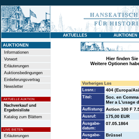
AKTUELLES
AUKTIONEN
|
AUKTIONEN
Informationen
Hier finden Sie
Vorwort
Weitere Optionen habe
Erläuterungen
Auktionsbedingungen
Einlieferungsvertrag
Vorheriges Los
Newsletter
Losnr.:
404 (Europa/Asi
Titel:
Soc. en Comman
AKTUELLE AUKTION
Mer a L'usage d
Nachverkauf und
Auflistung:
Action 100 F 7.
Ergebnisliste
Ausruf:
175,00 EUR
Katalog zum Blättern
Ausgabe-
07.05.1864
datum:
LIVE BIETEN
Ausgabe-
Brüssel
Erläuterungen