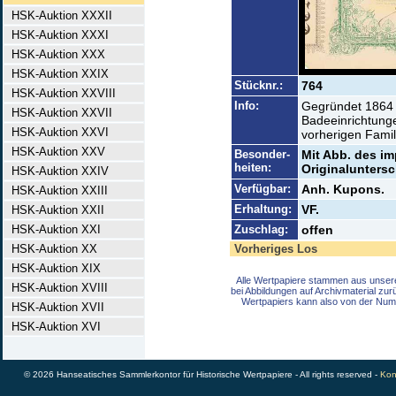
HSK-Auktion XXXII
HSK-Auktion XXXI
HSK-Auktion XXX
HSK-Auktion XXIX
Stücknr.:
764
HSK-Auktion XXVIII
Info:
Gegründet 1864 
HSK-Auktion XXVII
Badeeinrichtunge
HSK-Auktion XXVI
vorherigen Famil
HSK-Auktion XXV
Besonder-
Mit Abb. des i
heiten:
Originaluntersch
HSK-Auktion XXIV
Verfügbar:
Anh. Kupons.
HSK-Auktion XXIII
Erhaltung:
VF.
HSK-Auktion XXII
HSK-Auktion XXI
Zuschlag:
offen
HSK-Auktion XX
Vorheriges Los
HSK-Auktion XIX
Alle Wertpapiere stammen aus unser
HSK-Auktion XVIII
bei Abbildungen auf Archivmaterial zu
Wertpapiers kann also von der Num
HSK-Auktion XVII
HSK-Auktion XVI
© 2026 Hanseatisches Sammlerkontor für Historische Wertpapiere - All rights reserved -
Kon